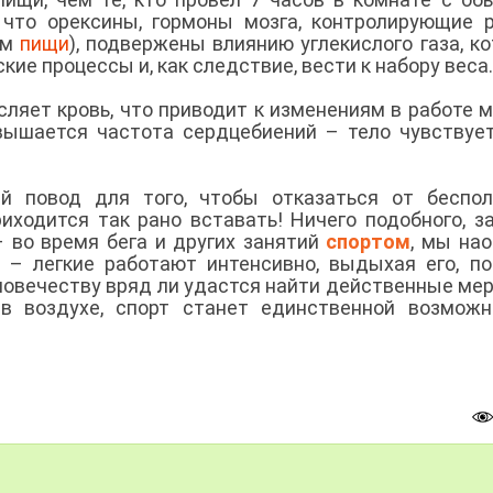
 что орексины, гормоны мозга, контролирующие 
ем
пищи
), подвержены влиянию углекислого газа, к
ие процессы и, как следствие, вести к набору веса
исляет кровь, что приводит к изменениям в работе м
вышается частота сердцебиений – тело чувствуе
ый повод для того, чтобы отказаться от беспо
иходится так рано вставать! Ничего подобного, з
– во время бега и других занятий
спортом
, мы нао
 – легкие работают интенсивно, выдыхая его, по
ловечеству вряд ли удастся найти действенные ме
 в воздухе, спорт станет единственной возмож