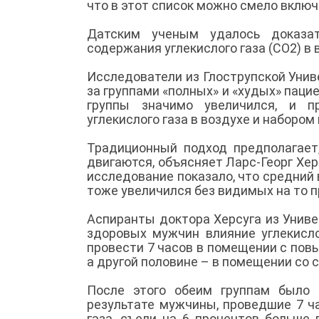
что в этот список можно смело включ
Датским ученым удалось доказа
содержания углекислого газа (СО2) в
Исследователи из Глострупской Унив
за группами «полных» и «худых» пацие
группы значимо увеличился, и п
углекислого газа в воздухе и набором
Традиционный подход предполагает
двигаются, объясняет Ларс-Георг Хер
исследование показало, что средний
тоже увеличился без видимых на то 
Аспиранты доктора Херсуга из Унив
здоровых мужчин влияние углекисло
провести 7 часов в помещении с пов
а другой половине – в помещении со
После этого обеим группам было 
результате мужчины, проведшие 7 ч
газа, съели на 6 процентов больше