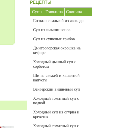
РЕЦЕПТЫ
Супы
Говядина
Свинина
Гаспачо с сальсой из авокадо
Суп из шампиньонов
Суп из сушеных грибов
Дмитрогорская окрошка на
кефире
Холодный дынный суп с
сорбетом
Щи из свежей и квашеной
капусты
Венгерский вишневый суп
Холодный томатный суп с
водкой
Холодный суп из огурца и
креветок
Холодный томатный суп с