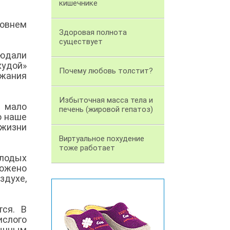
кишечнике
овнем
Здоровая полнота
существует
людали
худой»
Почему любовь толстит?
жания
Избыточная масса тела и
о мало
печень (жировой гепатоз)
о наше
 жизни
Виртуальное похудение
тоже работает
олодых
ложено
здухе,
тся. В
ислого
бычным