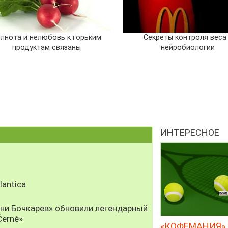
лнота и нелюбовь к горьким
Секреты контроля веса
продуктам связаны
нейробиологии
ИНТЕРЕСНОЕ
antica
рни Бочкарев» обновили легендарный
Černé»
«КОФЕМАНИЯ» 