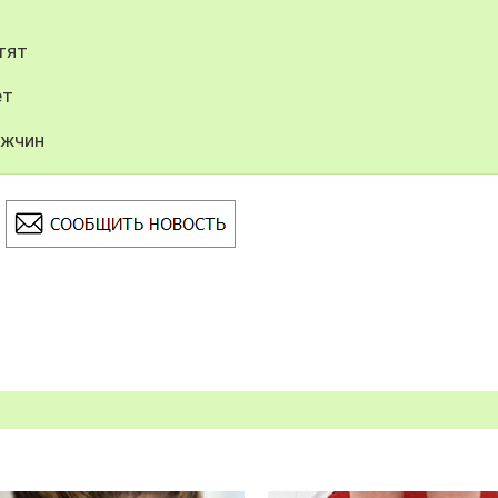
тят
ет
ужчин