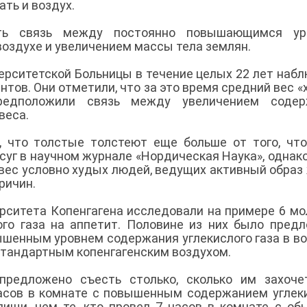
ать и воздух.
ть связь между постоянно повышающимся ур
 воздухе и увеличением массы тела землян.
ерситетской Больницы в течение целых 22 лет наб
нтов. Они отметили, что за это время средний вес «
редположили связь между увеличением содер
 веса.
, что толстые толстеют еще больше от того, чт
суг в научном журнале «Нордическая Наука», однак
 вес условно худых людей, ведущих активный образ
причин.
ерситета Копенгагена исследовали на примере 6 м
го газа на аппетит. Половине из них было пред
ышенным уровнем содержания углекислого газа в во
 стандартным копенгагенским воздухом.
предложено съесть столько, сколько им захоче
асов в комнате с повышенным содержанием углек
 пищи, чем те, кто провел 7 часов в комнате с о