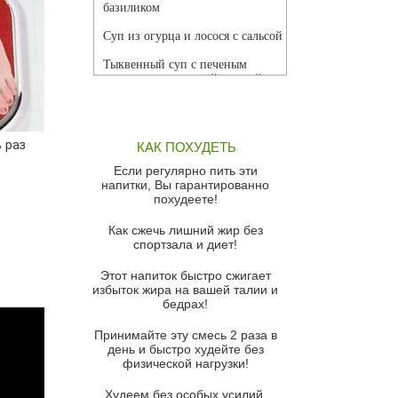
базиликом
Суп из огурца и лосося с сальсой
Тыквенный суп с печеным
чесноком и томатной сальсой
Грибной суп
Томатный суп с кремом из
 раз
КАК ПОХУДЕТЬ
красного перца
Если регулярно пить эти
Парижский луковый суп
напитки, Вы гарантированно
похудеете!
Суп из спаржи и горошка с
сыром пармезан
Как сжечь лишний жир без
спортзала и диет!
Суп-крем из цветной капусты
Этот напиток быстро сжигает
Французский луковый суп
избыток жира на вашей талии и
бедрах!
Суп из баклажанов с моцареллой
и гремолатой
Принимайте эту смесь 2 раза в
Грибной крем-суп с кростини с
день и быстро худейте без
козьим сыром
физической нагрузки!
Суп мисо с зеленым луком и
Худеем без особых усилий,