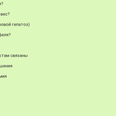
и?
 вес?
ровой гепатоз)
феля?
уктам связаны
ошения
мия