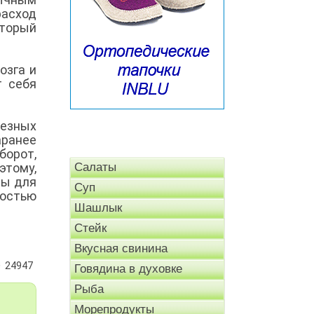
расход
оторый
.
озга и
т себя
лезных
аранее
борот,
этому,
Салаты
ры для
Суп
ностью
Шашлык
Стейк
Вкусная свинина
24947
Говядина в духовке
Рыба
Морепродукты