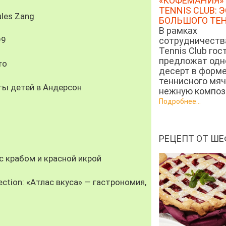
«КОФЕМАНИЯ» 
TENNIS CLUB: 
les Zang
БОЛЬШОГО ТЕ
В рамках
99
сотрудничеств
Tennis Club гос
предложат од
ro
десерт в форм
теннисного мяч
ты детей в Андерсон
нежную компози
Подробнее...
РЕЦЕПТ ОТ ШЕ
 крабом и красной икрой
ection: «Атлас вкуса» — гастрономия,