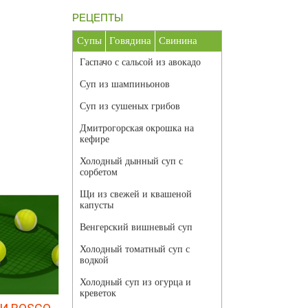
РЕЦЕПТЫ
Супы
Говядина
Свинина
Гаспачо с сальсой из авокадо
Суп из шампиньонов
Суп из сушеных грибов
Дмитрогорская окрошка на
кефире
Холодный дынный суп с
сорбетом
Щи из свежей и квашеной
капусты
Венгерский вишневый суп
Холодный томатный суп с
водкой
Холодный суп из огурца и
креветок