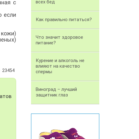
нная с
всех бед
о если
Как правильно питаться?
 кожи)
Что значит здоровое
леных)
питание?
Курение и алкоголь не
влияют на качество
23454
спермы
Виноград – лучший
защитник глаз
матов