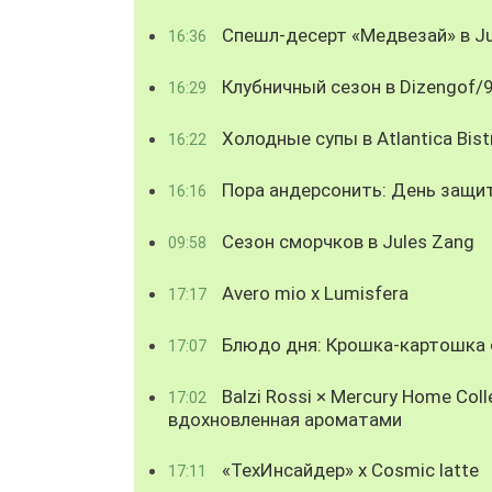
Спешл-десерт «Медвезай» в Ju
16:36
Клубничный сезон в Dizengof/
16:29
Холодные супы в Atlantica Bist
16:22
Пора андерсонить: День защи
16:16
Сезон сморчков в Jules Zang
09:58
Avero mio x Lumisfera
17:17
Блюдо дня: Крошка-картошка с
17:07
Balzi Rossi × Mercury Home Coll
17:02
вдохновленная ароматами
«ТехИнсайдер» х Cosmic latte
17:11