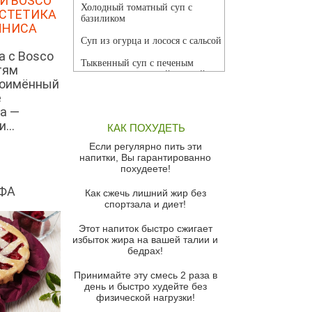
И BOSCO
Холодный томатный суп с
ЭСТЕТИКА
базиликом
ННИСА
Суп из огурца и лосося с сальсой
а с Bosco
Тыквенный суп с печеным
тям
чесноком и томатной сальсой
ноимённый
е
Грибной суп
а —
Томатный суп с кремом из
...
КАК ПОХУДЕТЬ
красного перца
Если регулярно пить эти
Парижский луковый суп
напитки, Вы гарантированно
похудеете!
Суп из спаржи и горошка с
сыром пармезан
ФА
Как сжечь лишний жир без
спортзала и диет!
Суп-крем из цветной капусты
Этот напиток быстро сжигает
Французский луковый суп
избыток жира на вашей талии и
бедрах!
Суп из баклажанов с моцареллой
и гремолатой
Принимайте эту смесь 2 раза в
Грибной крем-суп с кростини с
день и быстро худейте без
козьим сыром
физической нагрузки!