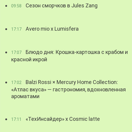
Сезон сморчков в Jules Zang
09:58
Avero mio x Lumisfera
17:17
Блюдо дня: Крошка-картошка с крабом и
17:07
красной икрой
Balzi Rossi × Mercury Home Collection:
17:02
«Атлас вкуса» — гастрономия, вдохновленная
ароматами
«ТехИнсайдер» х Cosmic latte
17:11