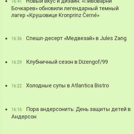
Новый вкус и дизайн: «Пивоварни
16:41
Бочкарев» обновили легендарный темный
лагер «Крушовице Kronprinz Černé»
Спешл-десерт «Медвезай» в Jules Zang
16:36
Клубничный сезон в Dizengof/99
16:29
Холодные супы в Atlantica Bistro
16:22
Пора андерсонить: День защиты детей в
16:16
Андерсон