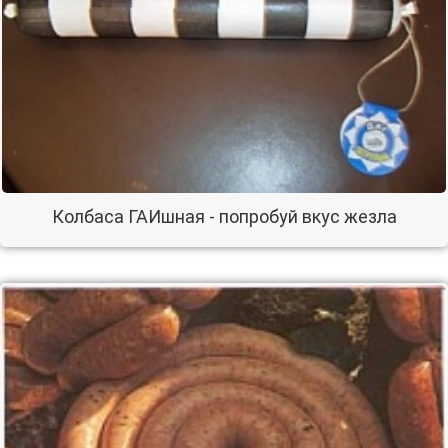
Колбаса ГАИшная - попробуй вкус жезла