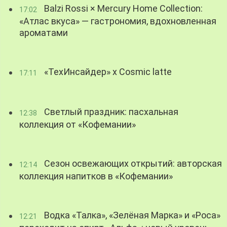
Balzi Rossi × Mercury Home Collection:
17:02
«Атлас вкуса» — гастрономия, вдохновленная
ароматами
«ТехИнсайдер» х Cosmic latte
17:11
Светлый праздник: пасхальная
12:38
коллекция от «Кофемании»
Сезон освежающих открытий: авторская
12:14
коллекция напитков в «Кофемании»
Водка «Талка», «Зелёная Марка» и «Роса»
12:21