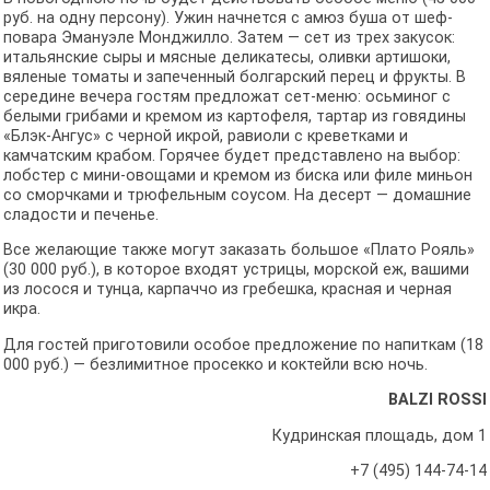
руб. на одну персону). Ужин начнется с амюз буша от шеф-
повара Эмануэле Монджилло. Затем — сет из трех закусок:
итальянские сыры и мясные деликатесы, оливки артишоки,
вяленые томаты и запеченный болгарский перец и фрукты. В
середине вечера гостям предложат сет-меню: осьминог с
белыми грибами и кремом из картофеля, тартар из говядины
«Блэк-Ангус» с черной икрой, равиоли с креветками и
камчатским крабом. Горячее будет представлено на выбор:
лобстер с мини-овощами и кремом из биска или филе миньон
со сморчками и трюфельным соусом. На десерт — домашние
сладости и печенье.
Все желающие также могут заказать большое «Плато Рояль»
(30 000 руб.), в которое входят устрицы, морской еж, вашими
из лосося и тунца, карпаччо из гребешка, красная и черная
икра.
Для гостей приготовили особое предложение по напиткам (18
000 руб.) — безлимитное просекко и коктейли всю ночь.
BALZI ROSSI
Кудринская площадь, дом 1
+7 (495) 144-74-14