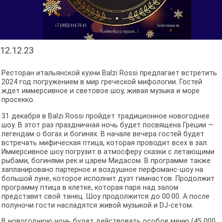
12.12.23
Ресторан итальянской кухни Balzi Rossi предлагает встретить
2024 год погружением в мир греческой мифологии. Гостей
ждет иммерсивное и световое шоу, живая музыка и море
просекко.
31 декабря в Balzi Rossi пройдет традиционное новогоднее
шоу. В этот раз праздничная ночь будет посвящена Греции —
легендам о богах и богинях. В начале вечера гостей будет
встречать мифическая птица, которая проводит всех в зал.
Иммерсивное шоу погрузит в атмосферу сказки с летающими
рыбами, богинями рек и царем Мидасом. В программе также
запланировано партерное и воздушное перфоманс-шоу на
большой луне, которое исполнит дуэт гимнастов. Продолжит
программу птица в клетке, которая паря над залом
представит свой танец. Шоу продолжится до 00:00. А после
полуночи гости насладятся живой музыкой и DJ-сетом.
В новогоднюю ночь будет действовать особое меню (45 000