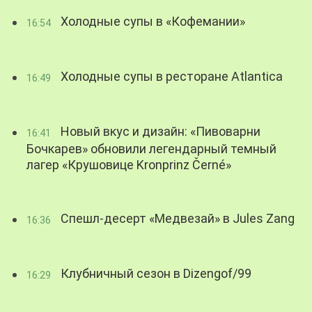
Холодные супы в «Кофемании»
16:54
Холодные супы в ресторане Atlantica
16:49
Новый вкус и дизайн: «Пивоварни
16:41
Бочкарев» обновили легендарный темный
лагер «Крушовице Kronprinz Černé»
Спешл-десерт «Медвезай» в Jules Zang
16:36
Клубничный сезон в Dizengof/99
16:29