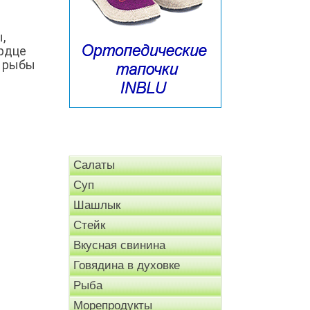
,
ердце
, рыбы
Салаты
Суп
Шашлык
Стейк
Вкусная свинина
Говядина в духовке
Рыба
Морепродукты