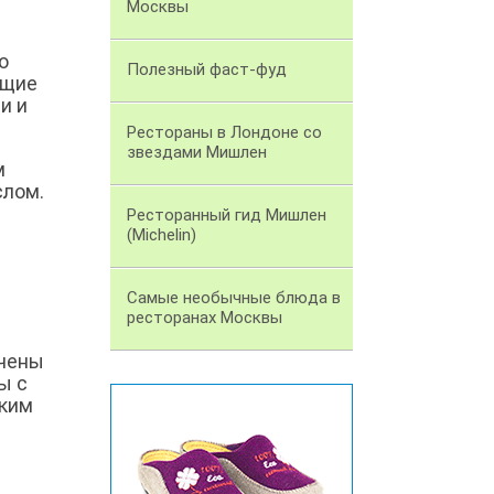
Москвы
о
Полезный фаст-фуд
ящие
и и
Рестораны в Лондоне со
звездами Мишлен
м
слом.
Ресторанный гид Мишлен
(Michelin)
Самые необычные блюда в
ресторанах Москвы
ачены
ы с
гким