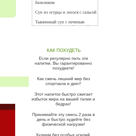
базиликом
Суп из огурца и лосося с сальсой
Тыквенный суп с печеным
чесноком и томатной сальсой
Грибной суп
Томатный суп с кремом из
КАК ПОХУДЕТЬ
красного перца
Если регулярно пить эти
Парижский луковый суп
напитки, Вы гарантированно
похудеете!
Суп из спаржи и горошка с
сыром пармезан
Как сжечь лишний жир без
спортзала и диет!
Суп-крем из цветной капусты
Этот напиток быстро сжигает
Французский луковый суп
избыток жира на вашей талии и
бедрах!
Суп из баклажанов с моцареллой
и гремолатой
Принимайте эту смесь 2 раза в
Грибной крем-суп с кростини с
день и быстро худейте без
козьим сыром
физической нагрузки!
Суп мисо с зеленым луком и
Худеем без особых усилий,