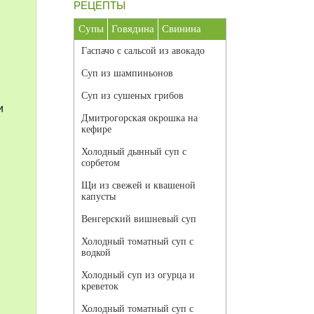
РЕЦЕПТЫ
Супы
Говядина
Свинина
Гаспачо с сальсой из авокадо
Суп из шампиньонов
Суп из сушеных грибов
и
Дмитрогорская окрошка на
кефире
Холодный дынный суп с
сорбетом
Щи из свежей и квашеной
капусты
Венгерский вишневый суп
Холодный томатный суп с
водкой
Холодный суп из огурца и
креветок
Холодный томатный суп с