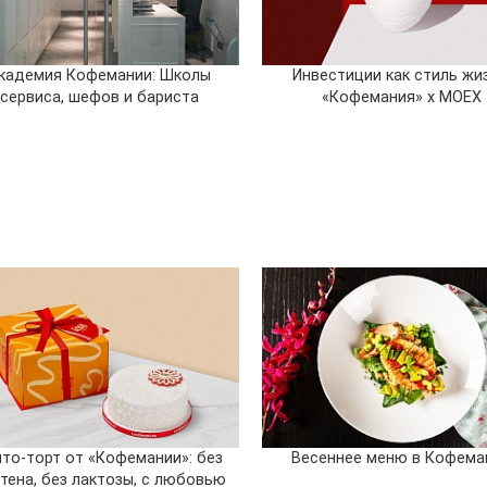
кадемия Кофемании: Школы
Инвестиции как стиль жиз
сервиса, шефов и бариста
«Кофемания» x MOEX
то-торт от «Кофемании»: без
Весеннее меню в Кофема
тена, без лактозы, с любовью