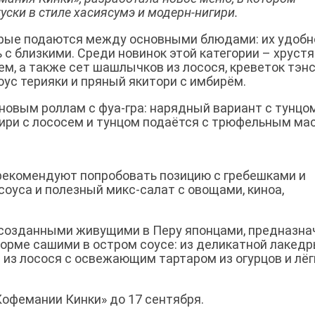
уски в стиле хасиясумэ и модерн-нигири.
орые подаются между основными блюдами: их удобн
ь с близкими. Среди новинок этой категории – хруст
ем, а также сет шашлычков из лосося, креветок тэнс
ус терияки и пряный якитори с имбирём.
новым роллам с фуа-гра: нарядный вариант с тунцо
гири с лососем и тунцом подаётся с трюфельным ма
рекомендуют попробовать позицию с гребешками и
оуса и полезный микс-салат с овощами, киноа,
 созданными живущими в Перу японцами, предназн
орме сашими в остром соусе: из деликатной лакедр
из лосося с освежающим тартаром из огурцов и лё
офемании Кинки» до 17 сентября.