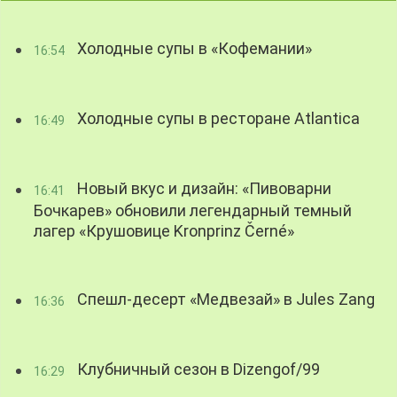
Холодные супы в «Кофемании»
16:54
Холодные супы в ресторане Atlantica
16:49
Новый вкус и дизайн: «Пивоварни
16:41
Бочкарев» обновили легендарный темный
лагер «Крушовице Kronprinz Černé»
Спешл-десерт «Медвезай» в Jules Zang
16:36
Клубничный сезон в Dizengof/99
16:29