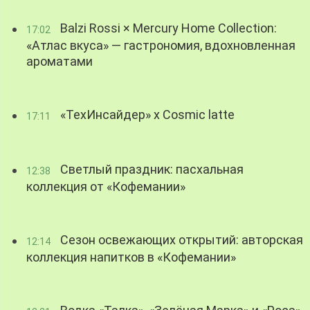
Balzi Rossi × Mercury Home Collection:
17:02
«Атлас вкуса» — гастрономия, вдохновленная
ароматами
«ТехИнсайдер» х Cosmic latte
17:11
Светлый праздник: пасхальная
12:38
коллекция от «Кофемании»
Сезон освежающих открытий: авторская
12:14
коллекция напитков в «Кофемании»