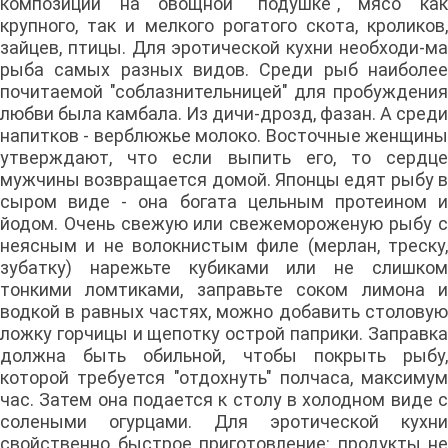
композиции на овощной "подушке", мясо как
крупного, так и мелкого рогатого скота, кроликов,
зайцев, птицы. Для эротической кухни необходи-ма
рыба самых разных видов. Среди рыб наиболее
почитаемой "соблазнительницей" для пробуждения
любви была камбала. Из дичи-дрозд, фазан. А среди
напитков - верблюжье молоко. Восточные женщины
утверждают, что если выпить его, то сердце
мужчины возвращается домой. Японцы едят рыбу в
сыром виде - она богата цельным протеином и
йодом. Очень свежую или свежемороженую рыбу с
неясным и не волокнистым филе (мерлан, треску,
зубатку) нарежьте кубиками или не слишком
тонкими ломтиками, заправьте соком лимона и
водкой в равных частях, можно добавить столовую
ложку горчицы и щепотку острой паприки. Заправка
должна быть обильной, чтобы покрыть рыбу,
которой требуется "отдохнуть" полчаса, максимум
час. Затем она подается к столу в холодном виде с
солеными огурцами. Для эротической кухни
свойственно быстрое приготовление: продукты не