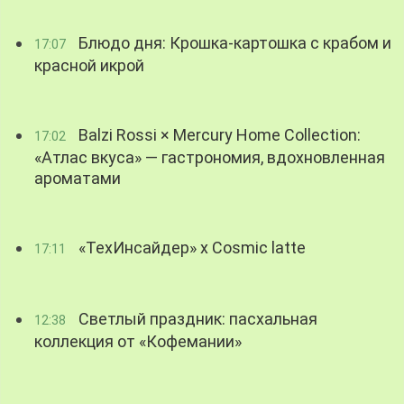
Блюдо дня: Крошка-картошка с крабом и
17:07
красной икрой
Balzi Rossi × Mercury Home Collection:
17:02
«Атлас вкуса» — гастрономия, вдохновленная
ароматами
«ТехИнсайдер» х Cosmic latte
17:11
Светлый праздник: пасхальная
12:38
коллекция от «Кофемании»