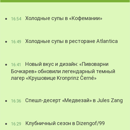
Холодные супы в «Кофемании»
16:54
Холодные супы в ресторане Atlantica
16:49
Новый вкус и дизайн: «Пивоварни
16:41
Бочкарев» обновили легендарный темный
лагер «Крушовице Kronprinz Černé»
Спешл-десерт «Медвезай» в Jules Zang
16:36
Клубничный сезон в Dizengof/99
16:29