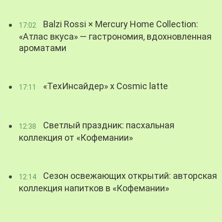
Balzi Rossi × Mercury Home Collection:
17:02
«Атлас вкуса» — гастрономия, вдохновленная
ароматами
«ТехИнсайдер» х Cosmic latte
17:11
Светлый праздник: пасхальная
12:38
коллекция от «Кофемании»
Сезон освежающих открытий: авторская
12:14
коллекция напитков в «Кофемании»