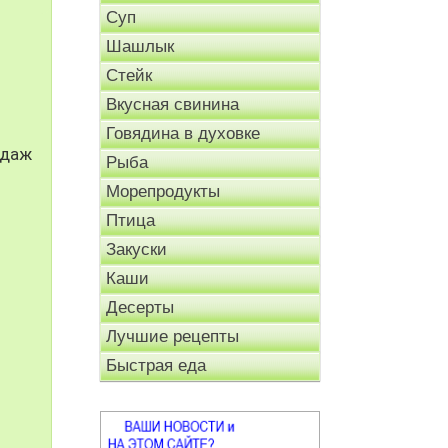
Суп
Шашлык
Стейк
Вкусная свинина
Говядина в духовке
одаж
Рыба
Морепродукты
Птица
Закуски
Каши
Десерты
Лучшие рецепты
Быстрая еда