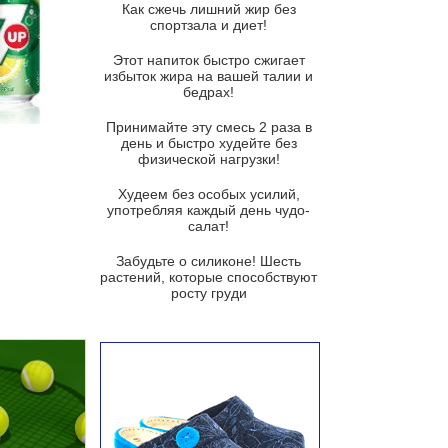
Как сжечь лишний жир без
спортзала и диет!
Суп-крем из цветной капусты
Этот напиток быстро сжигает
Французский луковый суп
избыток жира на вашей талии и
бедрах!
Суп из баклажанов с моцареллой
и гремолатой
Принимайте эту смесь 2 раза в
Грибной крем-суп с кростини с
день и быстро худейте без
козьим сыром
физической нагрузки!
Суп мисо с зеленым луком и
Худеем без особых усилий,
тофу
употребляя каждый день чудо-
салат!
Суп из помидоров черри с песто
из рукколы
Забудьте о силиконе! Шесть
растений, которые способствуют
Португальский чесночный суп с
росту груди
яйцом
Авголемоно
Том ям с тофу
Ирландский картофельный суп
Суп из пастернака