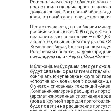
Региональном центре общественных с
представило главные проекты нового 
долю на рынке Ростовской области д
края, который характеризуется как о
Несмотря на спад потребления минер
российский рынок в 2009 году, в Юж
незначительно, но выросли — с 931,88 м
экспертов, в нынешнем году рынок Ю
Компании «Аква-Дон» в прошлом году
Ростовской области: на долю предпр
преследователи - Pepsi и Сoca-Cola 
В ближайшем будущем следует ожида
будут связаны с развитием отдельны
оригинальной упаковке и крупной тар
«спортивной» воды, вод с добавками, к
С учетом описанных тенденций «Аква-
Компания намерена расширить портфе
(ароматизированная спортивная вода 
(вода в крупной таре для приготовле
будет сделан на расширение присутс
розничными сетями о поставке продукц