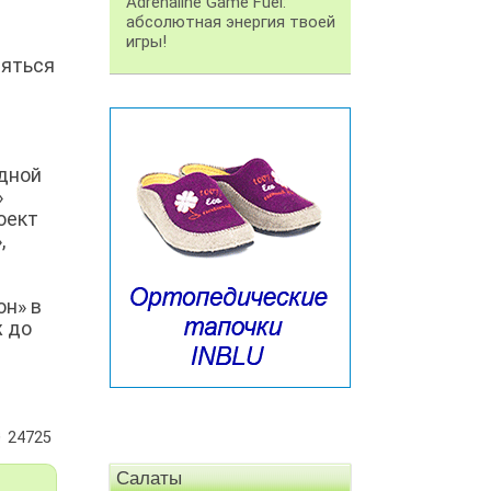
Adrenaline Game Fuel:
абсолютная энергия твоей
игры!
ляться
одной
»
оект
,
он» в
ж до
24725
Салаты