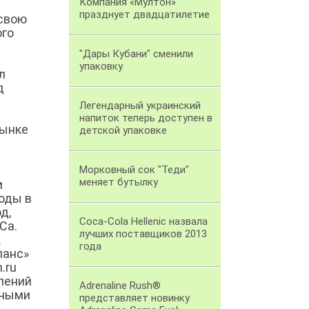
Компания «Мултон»
празднует двадцатилетие
 свою
ого
"Дары Кубани" сменили
упаковку
л
д
Легендарный украинский
напиток теперь доступен в
рынке
детской упаковке
Морковный сок "Теди"
меняет бутылку
и
оды в
д,
Coca-Cola Hellenic назвала
Ca.
лучших поставщиков 2013
.
года
ланс»
.ru
лений
Adrenaline Rush®
пными
представляет новинку