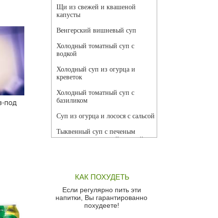
Щи из свежей и квашеной
капусты
Венгерский вишневый суп
Холодный томатный суп с
водкой
Холодный суп из огурца и
креветок
Холодный томатный суп с
базиликом
з-под
Суп из огурца и лосося с сальсой
Тыквенный суп с печеным
чесноком и томатной сальсой
Грибной суп
Томатный суп с кремом из
КАК ПОХУДЕТЬ
красного перца
Если регулярно пить эти
Парижский луковый суп
напитки, Вы гарантированно
похудеете!
Суп из спаржи и горошка с
сыром пармезан