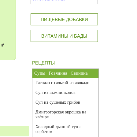
ПИЩЕВЫЕ ДОБАВКИ
ВИТАМИНЫ И БАДЫ
ый
РЕЦЕПТЫ
Супы
Говядина
Свинина
Гаспачо с сальсой из авокадо
Суп из шампиньонов
Суп из сушеных грибов
Дмитрогорская окрошка на
кефире
Холодный дынный суп с
сорбетом