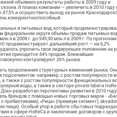
вязей объявило результаты работы в 2009 году и
сезона. В планах компании — увеличить в 2010 году
о 47,5% и осуществить выход на рынок Краснодарск
чень конкурентноспособный.
альных и питьевых вод, который продемонстрирова
ном федеральном округе объемы продаж питьевых во
лн л в 2008 г. до 949,30 млн л в 2009 г. По прогнозам
ФО продемонстрирует дальнейший рост — на 6,2%.
 удалось упрочить свое лидирующее положение на 
иятия приходится 44% продаж. Ближайшие
— совокупно контролируют 26% рынка.
ть продолжения структурных изменений рынка. Он
х подсегментов: например, с ростом популярности в
е, а также с ростом популярности функциональных во
улерной воды, а также в секторе private label и HoRe
Дон» разработал перспективы развития в 2010 году
ль брендов с помощью новых торговых марок - «Ба
с пребиотиками), «Рица» (премиум-сегмент), akvadon
ния пищи). Особый упор в работе сбытовых подразде
твия в сфере HoReCa и заключение договоров с кру
ии private label.