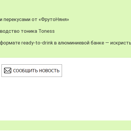
и перекусами от «ФрутоНяня»
зводство тоника Toness
формате ready-to-drink в алюминиевой банке — искрист