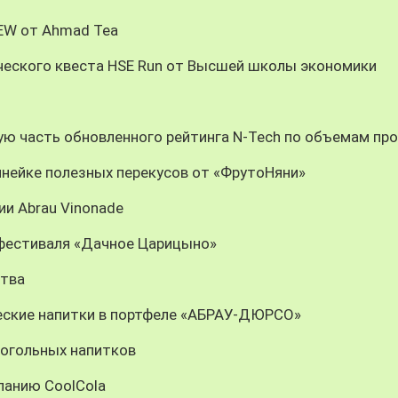
REW от Ahmad Tea
ческого квеста HSE Run от Высшей школы экономики
ую часть обновленного рейтинга N-Tech по объемам пр
инейке полезных перекусов от «ФрутоНяни»
ии Abrau Vinonade
 фестиваля «Дачное Царицыно»
ства
еские напитки в портфеле «АБРАУ-ДЮРСО»
когольных напитков
панию CoolCola