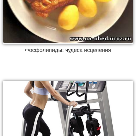
Фосфолипиды: чудеса исцеления