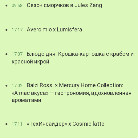
Сезон сморчков в Jules Zang
09:58
Avero mio x Lumisfera
17:17
Блюдо дня: Крошка-картошка с крабом и
17:07
красной икрой
Balzi Rossi × Mercury Home Collection:
17:02
«Атлас вкуса» — гастрономия, вдохновленная
ароматами
«ТехИнсайдер» х Cosmic latte
17:11