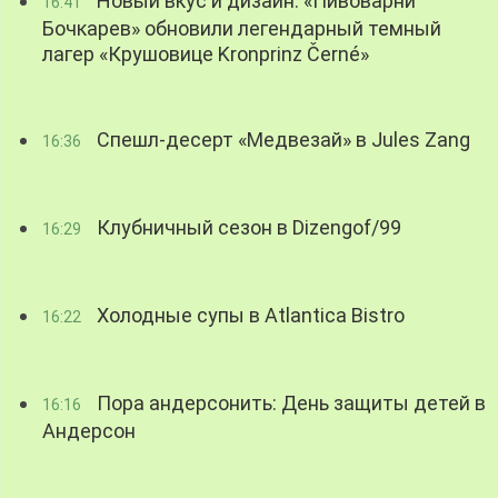
Новый вкус и дизайн: «Пивоварни
16:41
Бочкарев» обновили легендарный темный
лагер «Крушовице Kronprinz Černé»
Спешл-десерт «Медвезай» в Jules Zang
16:36
Клубничный сезон в Dizengof/99
16:29
Холодные супы в Atlantica Bistro
16:22
Пора андерсонить: День защиты детей в
16:16
Андерсон