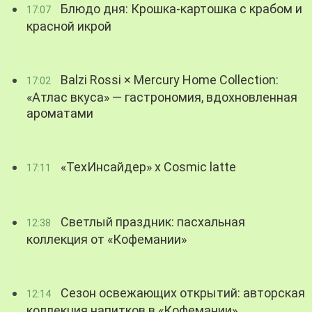
Блюдо дня: Крошка-картошка с крабом и
17:07
красной икрой
Balzi Rossi × Mercury Home Collection:
17:02
«Атлас вкуса» — гастрономия, вдохновленная
ароматами
«ТехИнсайдер» х Cosmic latte
17:11
Светлый праздник: пасхальная
12:38
коллекция от «Кофемании»
Сезон освежающих открытий: авторская
12:14
коллекция напитков в «Кофемании»