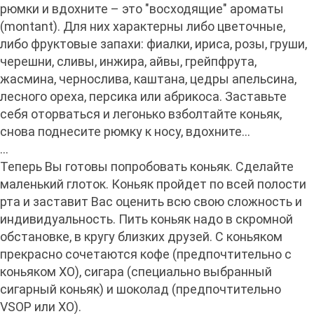
рюмки и вдохните – это "восходящие" ароматы
(montant). Для них характерны либо цветочные,
либо фруктовые запахи: фиалки, ириса, розы, груши,
черешни, сливы, инжира, айвы, грейпфрута,
жасмина, чернослива, каштана, цедры апельсина,
лесного ореха, персика или абрикоса. Заставьте
себя оторваться и легонько взболтайте коньяк,
снова поднесите рюмку к носу, вдохните…
...
Теперь Вы готовы попробовать коньяк. Сделайте
маленький глоток. Коньяк пройдет по всей полости
рта и заставит Вас оценить всю свою сложность и
индивидуальность. Пить коньяк надо в скромной
обстановке, в кругу близких друзей. С коньяком
прекрасно сочетаются кофе (предпочтительно с
коньяком XO), сигара (специально выбранный
сигарный коньяк) и шоколад (предпочтительно
VSOP или XO).