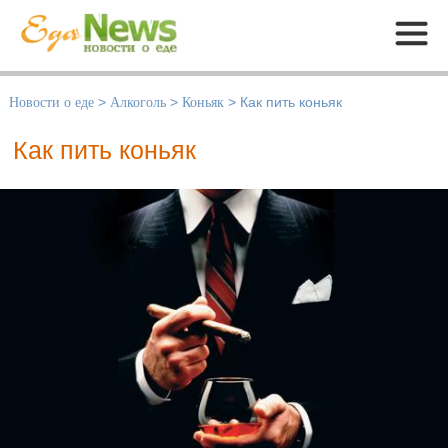
Меню
Новости о еде
>
Алкоголь
>
Коньяк
>
Как пить коньяк
Как пить коньяк