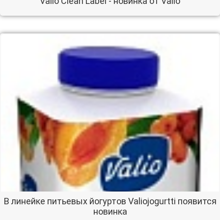
Valio Clean Label - новинка от Valio
В линейке питьевых йогуртов Valiojogurtti появится
новинка