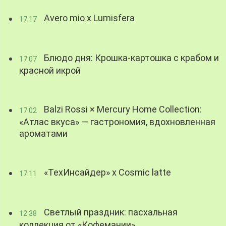
Avero mio x Lumisfera
17:17
Блюдо дня: Крошка-картошка с крабом и
17:07
красной икрой
Balzi Rossi × Mercury Home Collection:
17:02
«Атлас вкуса» — гастрономия, вдохновленная
ароматами
«ТехИнсайдер» х Cosmic latte
17:11
Светлый праздник: пасхальная
12:38
коллекция от «Кофемании»