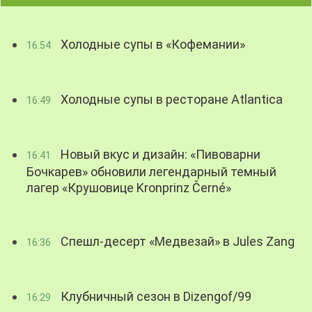
Холодные супы в «Кофемании»
16:54
Холодные супы в ресторане Atlantica
16:49
Новый вкус и дизайн: «Пивоварни
16:41
Бочкарев» обновили легендарный темный
лагер «Крушовице Kronprinz Černé»
Спешл-десерт «Медвезай» в Jules Zang
16:36
Клубничный сезон в Dizengof/99
16:29