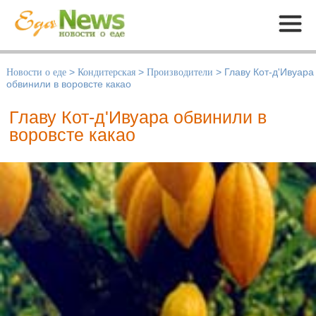
Меню
Новости о еде
>
Кондитерская
>
Производители
>
Главу Кот-д'Ивуара
обвинили в воровсте какао
Главу Кот-д'Ивуара обвинили в
воровсте какао