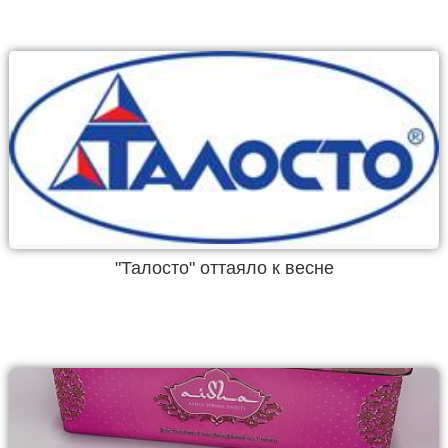
"Талосто" оттаяло к весне