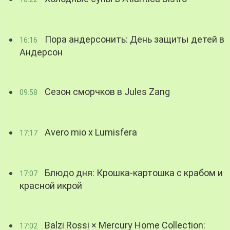
Пора андерсонить: День защиты детей в
16:16
Андерсон
Сезон сморчков в Jules Zang
09:58
Avero mio x Lumisfera
17:17
Блюдо дня: Крошка-картошка с крабом и
17:07
красной икрой
Balzi Rossi × Mercury Home Collection:
17:02