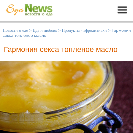
Меню
Новости о еде
>
Еда и любовь
>
Продукты - афродизиаки
>
Гармония
секса топленое масло
Гармония секса топленое масло