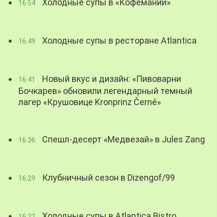
Холодные супы в «Кофемании»
16:54
Холодные супы в ресторане Atlantica
16:49
Новый вкус и дизайн: «Пивоварни
16:41
Бочкарев» обновили легендарный темный
лагер «Крушовице Kronprinz Černé»
Спешл-десерт «Медвезай» в Jules Zang
16:36
Клубничный сезон в Dizengof/99
16:29
Холодные супы в Atlantica Bistro
16:22