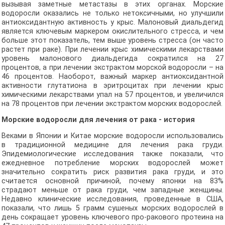
вызывая заметные метастазы в этих органах. Морские
водоросли оказались не только нетоксичными, но улучшили
антиоксидантную активность у крыс. Малоновый диальдегид
является ключевым маркером окислительного стресса, и чем
больше этот показатель, тем выше уровень стресса (он часто
растет при раке). При лечении крыс химическими лекарствами
уровень малонового диальдегида сократился на 27
процентов, а при лечении экстрактом морской водоросли – на
46 процентов. Наоборот, важный маркер антиоксидантной
активности глутатиона в эритроцитах при лечении крыс
химическими лекарствами упал на 57 процентов, и увеличился
на 78 процентов при лечении экстрактом морских водорослей.
Морские водоросли для лечения от рака - история
Веками в Японии и Китае морские водоросли использовались
в традиционной медицине для лечения рака груди.
Эпидемиологические исследования также показали, что
ежедневное потребление морских водорослей может
значительно сократить риск развития рака груди, и это
считается основной причиной, почему японки на 83%
страдают меньше от рака груди, чем западные женщины.
Недавно клинические исследования, проведенные в США,
показали, что лишь 5 грамм сушеных морских водорослей в
день сокращает уровень ключевого про-ракового протеина на