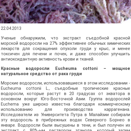
22.04.2013
Ученые обнаружили, что экстракт съедобной красной
морской водоросли на 27% эффективнее обычных химических
лекарств для сокращения опухоли груди у крыс, и менее
токсичен для печени и почек, и даже способен улучшить
антиоксидантную активность крови и тканей.
Красные водоросли Eucheuma cottoni – мощное
натуральное средство от рака груди
Морские водоросли, использовавшиеся в этом исследовании -
Eucheuma cottonii L., съедобные тропические красные
водоросли, которые растут в 20 градусах от экватора в
основном вокруг Юго-Восточной Азии. Группа водорослей
Euchema уже широко известна благодаря коммерческому
использованию для производства каррагенана.
Исследователи из Университета Путра в Малайзии собирали
эту водоросль в прибрежных водах Северного Борнео в
январе. Водоросли были высушены в тени, и был получен их
экстракт с 80%-ым раствором этанола, который затем