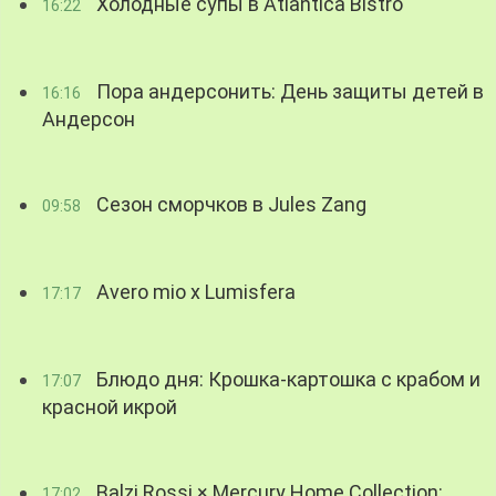
Холодные супы в Atlantica Bistro
16:22
Пора андерсонить: День защиты детей в
16:16
Андерсон
Сезон сморчков в Jules Zang
09:58
Avero mio x Lumisfera
17:17
Блюдо дня: Крошка-картошка с крабом и
17:07
красной икрой
Balzi Rossi × Mercury Home Collection:
17:02