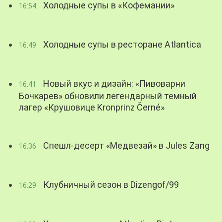
Холодные супы в «Кофемании»
16:54
Холодные супы в ресторане Atlantica
16:49
Новый вкус и дизайн: «Пивоварни
16:41
Бочкарев» обновили легендарный темный
лагер «Крушовице Kronprinz Černé»
Спешл-десерт «Медвезай» в Jules Zang
16:36
Клубничный сезон в Dizengof/99
16:29