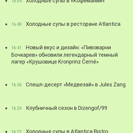
Холодные супы в «Кофемании»
16:54
Холодные супы в ресторане Atlantica
16:49
Новый вкус и дизайн: «Пивоварни
16:41
Бочкарев» обновили легендарный темный
лагер «Крушовице Kronprinz Černé»
Спешл-десерт «Медвезай» в Jules Zang
16:36
Клубничный сезон в Dizengof/99
16:29
Холодные супы в Atlantica Bistro
16:22