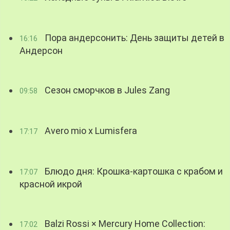
Пора андерсонить: День защиты детей в
16:16
Андерсон
Сезон сморчков в Jules Zang
09:58
Avero mio x Lumisfera
17:17
Блюдо дня: Крошка-картошка с крабом и
17:07
красной икрой
Balzi Rossi × Mercury Home Collection:
17:02