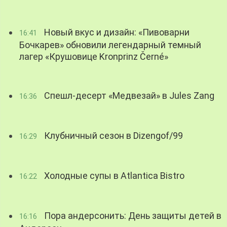
Новый вкус и дизайн: «Пивоварни
16:41
Бочкарев» обновили легендарный темный
лагер «Крушовице Kronprinz Černé»
Спешл-десерт «Медвезай» в Jules Zang
16:36
Клубничный сезон в Dizengof/99
16:29
Холодные супы в Atlantica Bistro
16:22
Пора андерсонить: День защиты детей в
16:16