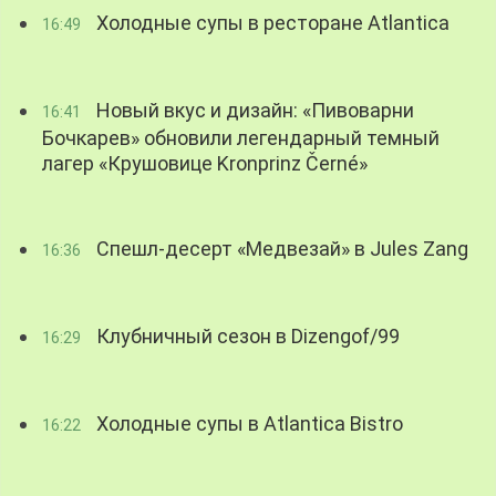
Холодные супы в ресторане Atlantica
16:49
Новый вкус и дизайн: «Пивоварни
16:41
Бочкарев» обновили легендарный темный
лагер «Крушовице Kronprinz Černé»
Спешл-десерт «Медвезай» в Jules Zang
16:36
Клубничный сезон в Dizengof/99
16:29
Холодные супы в Atlantica Bistro
16:22