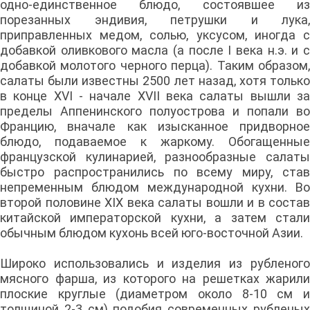
одно-единственное блюдо, состоявшее из
порезанных эндивия, петрушки и лука,
приправленных медом, солью, уксусом, иногда с
добавкой оливкового масла (а после I века н.э. и с
добавкой молотого черного перца). Таким образом,
салаты были известны 2500 лет назад, хотя только
в конце XVI - начале XVII века салаты вышли за
пределы Аппенинского полуострова и попали во
Францию, вначале как изысканное придворное
блюдо, подаваемое к жаркому. Обогащенные
французской кулинарией, разнообразные салаты
быстро распространились по всему миру, став
непременным блюдом международной кухни. Во
второй половине XIX века салаты вошли и в состав
китайской императорской кухни, а затем стали
обычным блюдом кухонь всей юго-восточной Азии.
Широко использовались и изделия из рубленого
мясного фарша, из которого на решетках жарили
плоские круглые (диаметром около 8-10 см и
толщиной 2-3 см) подобия современных рубленых