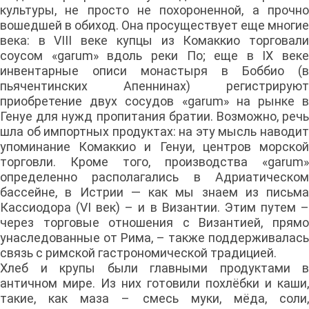
культуры, не просто не похороненной, а прочно
вошедшей в обиход. Она просуществует еще многие
века: в VIII веке купцы из Комаккио торговали
соусом «garum» вдоль реки По; еще в IX веке
инвентарные описи монастыря в Боббио (в
пьячентинских Апеннинах) регистрируют
приобретение двух сосудов «garum» на рынке в
Генуе для нужд пропитания братии. Возможно, речь
шла об импортных продуктах: на эту мысль наводит
упоминание Комаккио и Генуи, центров морской
торговли. Кроме того, производства «garum»
определенно располагались в Адриатическом
бассейне, в Истрии — как мы знаем из письма
Кассиодора (VI век) – и в Византии. Этим путем –
через торговые отношения с Византией, прямо
унаследованные от Рима, – также поддерживалась
связь с римской гастрономической традицией.
Хлеб и крупы были главными продуктами в
античном мире. Из них готовили похлёбки и каши,
такие, как маза – смесь муки, мёда, соли,