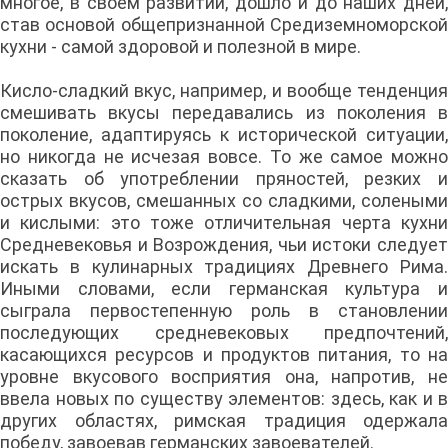
многое, в своем развитии, дошло и до наших дней,
став основой общепризнанной Средиземноморской
кухни - самой здоровой и полезной в мире.
Кисло-сладкий вкус, например, и вообще тенденция
смешивать вкусы передавались из поколения в
поколение, адаптируясь к исторической ситуации,
но никогда не исчезая вовсе. То же самое можно
сказать об употреблении пряностей, резких и
острых вкусов, смешанных со сладкими, солеными
и кислыми: это тоже отличительная черта кухни
Средневековья и Возрождения, чьи истоки следует
искать в кулинарных традициях Древнего Рима.
Иными словами, если германская культура и
сыграла первостепенную роль в становлении
последующих средневековых предпочтений,
касающихся ресурсов и продуктов питания, то на
уровне вкусового восприятия она, напротив, не
ввела новых по существу элементов: здесь, как и в
других областях, римская традиция одержала
победу, завоевав германских завоевателей.