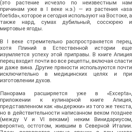
(это растение исчезло по неизвестным нам
причинам уже в I веке н.э.) — из растения «аsa
foetida», которое и сегодня используют на Востоке, а
также нард, сумах дубильный, соссюрею и
миртовые ягоды.
В I веке стремительно распространяется перец,
хотя Плиний в Естественной истории еще
изумляется успеху этой приправы. В книге Апиция
перец входит почти во все рецепты, включая сласти
и даже вина. Другие пряности используются почти
исключительно в медицинских целях и при
изготовлении духов.
Панорама расширяется уже в «Excepta»,
приложении к кулинарной книге Апиция,
представленном как «выдержки» из того же текста,
но в действительности написанном веком позднее
(между V и VI веками) неким Винидариусом,
вероятно, остготом, жившим в Северной Италии.