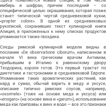
Здесь появляются новые специи, в том числе
имбирь и шафран, причем последний – со
специфической целью окрашивания, которая позже
станет типической чертой средневековой кухни,
«propter colore». В одной из средневековых
рукописей, сохранивших текст кулинарной книги
Апиция, в приложенных к нему списках продуктов
упоминается также гвоздика.
Следы римской кулинарной модели видны в
послании «De observatione ciborum», написанном в
начале VI века греческим врачом Антимом,
прибывшим в Италию к равеннскому двору
Теодориха, короля готов. Это первый трактат по
диететике и гастрономии в средневековой Европе.
Упоминание таких ароматических растений, как
нард и сумах, обычай варить в меду и уксусе,
описание типично римских соусов, например,
«ossimele» (тоже на основе меда и уксуса) или
«enogaro» (на основе вина и «garum»), использование
меда как приправы к вину и воде — все это признаки