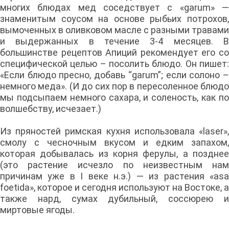
многих блюдах мед соседствует с «garum» —
знаменитым соусом на основе рыбьих потрохов,
вымоченных в оливковом масле с разными травами
и выдержанных в течение 3-4 месяцев. В
большинстве рецептов Апиций рекомендует его со
специфической целью – посолить блюдо. Он пишет:
«Если блюдо пресно, добавь “garum”; если солоно –
немного меда». (И до сих пор в пересоленное блюдо
мы подсыпаем немного сахара, и соленость, как по
волшебству, исчезает.)
Из пряностей римская кухня использовала «laser»,
смолу с чесночным вкусом и едким запахом,
которая добывалась из корня ферулы, а позднее
(это растение исчезло по неизвестным нам
причинам уже в I веке н.э.) — из растения «аsa
foetida», которое и сегодня используют на Востоке, а
также нард, сумах дубильный, соссюрею и
миртовые ягоды.