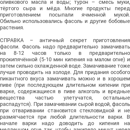
оливкового масла и воды; турон – смесь муки,
тёртого сыра и мёда. Многие продукты перед
приготовлением посыпали ячменной мукой.
Обильно использовались фасоль и другие бобовые
растения.
СПРАВКА – античный секрет приготовления
фасоли. Фасоль надо предварительно замачивать
на 8-12 часов только в предварительно
прокипячённой (5-10 мин кипения на малом огне) и
затем сильно охлажденной воде. Замачивание тоже
лучше проводить на холоде. Для придания особого
пикантного вкуса замачивать можно и в хорошем
пиве (при последующем длительном кипении при
варке, содержащиеся в пиве алкоголь и вредные
вещества частью улетучатся, остальные
распадутся). При замачивании сырой водой, фасоль
при отваривании становится стекловидной и не
размягчается при любой длительности варки. В
начале варки надо доводить до кипения на
медленном огне так, чтобы закипело минут через