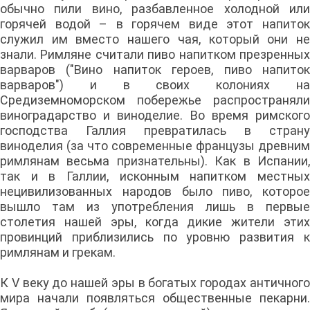
обычно пили вино, разбавленное холодной или
горячей водой – в горячем виде этот напиток
служил им вместо нашего чая, который они не
знали. Римляне считали пиво напитком презренных
варваров ("Вино напиток героев, пиво напиток
варваров") и в своих колониях на
Средиземноморском побережье распространяли
виноградарство и виноделие. Во время римского
господства Галлия превратилась в страну
виноделия (за что современные французы древним
римлянам весьма признательны). Как в Испании,
так и в Галлии, исконным напитком местных
нецивилизованных народов было пиво, которое
вышло там из употребления лишь в первые
столетия нашей эры, когда дикие жители этих
провинций приблизились по уровню развития к
римлянам и грекам.
К V веку до нашей эры в богатых городах античного
мира начали появляться общественные пекарни.