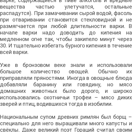
варке, содержащиеся в пиве алкоголь и вредные
вещества частью улетучатся, остальные
распадутся). При замачивании сырой водой, фасоль
при отваривании становится стекловидной и не
размягчается при любой длительности варки. В
начале варки надо доводить до кипения на
медленном огне так, чтобы закипело минут через
30. И тщательно избегать бурного кипения в течение
всей варки.
Уже в бронзовом веке знали и использовали
большое количество овощей. Обычно их
приправляли пряностями. Иногда в овощные блюда
добавляли баранину или говядину, но мясо
домашних животных было дорого, и широко
использовались охотничьи трофеи – мясо диких
зверей и птиц, водившихся тогда в изобилии.
Национальным супом древних римлян был борщ –
специально для него выращивали много капусты и
свёклы. Даже великий поэт Гораций считал своим