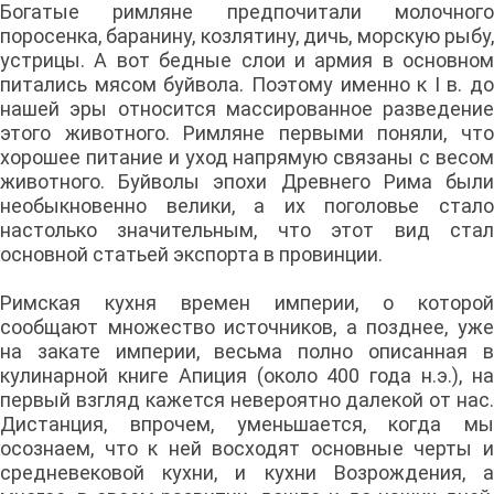
Богатые римляне предпочитали молочного
поросенка, баранину, козлятину, дичь, морскую рыбу,
устрицы. А вот бедные слои и армия в основном
питались мясом буйвола. Поэтому именно к I в. до
нашей эры относится массированное разведение
этого животного. Римляне первыми поняли, что
хорошее питание и уход напрямую связаны с весом
животного. Буйволы эпохи Древнего Рима были
необыкновенно велики, а их поголовье стало
настолько значительным, что этот вид стал
основной статьей экспорта в провинции.
Римская кухня времен империи, о которой
сообщают множество источников, а позднее, уже
на закате империи, весьма полно описанная в
кулинарной книге Апиция (около 400 года н.э.), на
первый взгляд кажется невероятно далекой от нас.
Дистанция, впрочем, уменьшается, когда мы
осознаем, что к ней восходят основные черты и
средневековой кухни, и кухни Возрождения, а