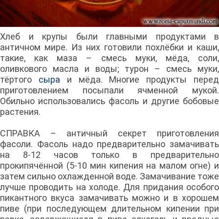
Хлеб и крупы были главными продуктами в
античном мире. Из них готовили похлёбки и каши,
такие, как маза – смесь муки, мёда, соли,
оливкового масла и воды; турон – смесь муки,
тёртого
сыра
и мёда. Многие продукты пере
приготовлением посыпали ячменной мукой.
Обильно использовались фасоль и другие бобовые
растения.
СПРАВКА – античный секрет приготовления
фасоли. Фасоль надо предварительно замачивать
на 8-12 часов только в предварительно
прокипячённой (5-10 мин кипения на малом огне) и
затем сильно охлажденной воде. Замачивание тоже
лучше проводить на холоде. Для придания особого
пикантного вкуса замачивать можно и в хорошем
пиве (при последующем длительном кипении при