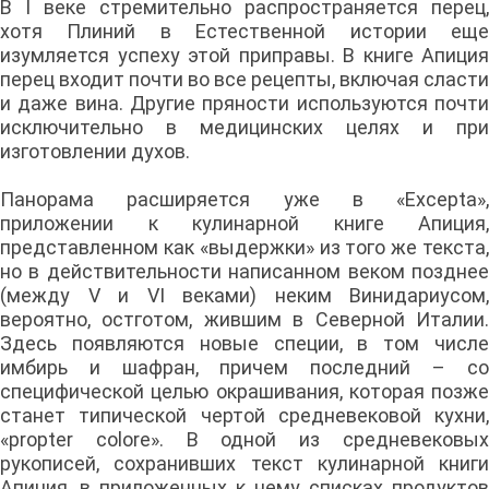
В I веке стремительно распространяется перец,
хотя Плиний в Естественной истории еще
изумляется успеху этой приправы. В книге Апиция
перец входит почти во все рецепты, включая сласти
и даже вина. Другие пряности используются почти
исключительно в медицинских целях и при
изготовлении духов.
Панорама расширяется уже в «Excepta»,
приложении к кулинарной книге Апиция,
представленном как «выдержки» из того же текста,
но в действительности написанном веком позднее
(между V и VI веками) неким Винидариусом,
вероятно, остготом, жившим в Северной Италии.
Здесь появляются новые специи, в том числе
имбирь и шафран, причем последний – со
специфической целью окрашивания, которая позже
станет типической чертой средневековой кухни,
«propter colore». В одной из средневековых
рукописей, сохранивших текст кулинарной книги
Апиция, в приложенных к нему списках продуктов