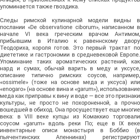
упоминается также гвоздика.
Следы римской кулинарной модели видны в
послании «De observatione ciborum», написанном в
начале VI века греческим врачом Антимом,
прибывшим в Италию к равеннскому двору
Теодориха, короля готов. Это первый трактат по
диететике и гастрономии в средневековой Европе.
Упоминание таких ароматических растений, как
нард и сумах, обычай варить в меду и уксусе,
описание типично римских соусов, например,
«ossimele» (тоже на основе меда и уксуса) или
«enogaro» (на основе вина и «garum»), использование
меда как приправы к вину и воде — все это признаки
культуры, не просто не похороненной, а прочно
вошедшей в обиход. Она просуществует еще многие
века: в VIII веке купцы из Комаккио торговали
соусом «garum» вдоль реки По; еще в IX веке
инвентарные описи монастыря в Боббио (в
пьячентинских Апеннинах) регистрируют