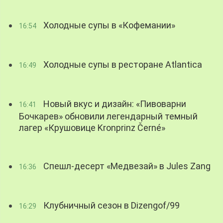
Холодные супы в «Кофемании»
16:54
Холодные супы в ресторане Atlantica
16:49
Новый вкус и дизайн: «Пивоварни
16:41
Бочкарев» обновили легендарный темный
лагер «Крушовице Kronprinz Černé»
Спешл-десерт «Медвезай» в Jules Zang
16:36
Клубничный сезон в Dizengof/99
16:29