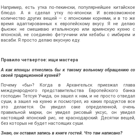
Например, есть утка по-пекински, популярнейшее китайское
блюдо. А я сделал утку по-японски. И всевозможное
количество других вещей — с японскими корнями, и в то же
время адаптированных к европейскому вкусу. Я не делаю
фьюжн: не смешиваю итальянскую или армянскую кухню с
японской, не соединяю фетуччини или кебабы с имбирем и
васаби. Я просто делаю вкусную еду.
Правило четвертое: ищи мастера
А как японцы отнеслись бы к такому вольному обращению со
своей традиционной кухней?
Почему «бы»? Когда в Архангельск приезжал глава
международного представительства Европейского банка
господин Тетсуя Учида, он зашел к нам, и не просто отведал
суши, а зашел на кухню и посмотрел, из каких продуктов все
это делается. Он увидел саке определенной, очень
правильной марки, он увидел рисовый уксус, он увидел
настоящий японский рис, не краснодарский. Десятки вещей,
без которых не будет настоящих суши.
Знаю, он оставил запись в книге гостей. Что там написано?