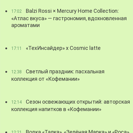
Balzi Rossi × Mercury Home Collection:
17:02
«Атлас вкуса» — гастрономия, вдохновленная
ароматами
«ТехИнсайдер» х Cosmic latte
17:11
Светлый праздник: пасхальная
12:38
коллекция от «Кофемании»
Сезон освежающих открытий: авторская
12:14
коллекция напитков в «Кофемании»
Водка «Талка», «Зелёная Марка» и «Роса»
12:21