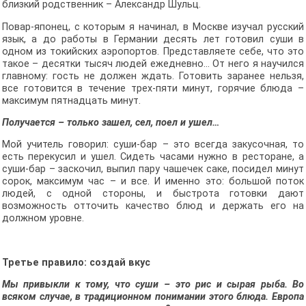
близкий родственник – Александр Шульц.
Повар-японец, с которым я начинал, в Москве изучал русский
язык, а до работы в Германии десять лет готовил суши в
одном из токийских аэропортов. Представляете себе, что это
такое – десятки тысяч людей ежедневно… От него я научился
главному: гость не должен ждать. Готовить заранее нельзя,
все готовится в течение трех-пяти минут, горячие блюда –
максимум пятнадцать минут.
Получается – только зашел, сел, поел и ушел…
Мой учитель говорил: суши-бар – это всегда закусочная, то
есть перекусил и ушел. Сидеть часами нужно в ресторане, а
суши-бар – заскочил, выпил пару чашечек саке, посидел минут
сорок, максимум час – и все. И именно это: большой поток
людей, с одной стороны, и быстрота готовки дают
возможность отточить качество блюд и держать его на
должном уровне.
Третье правило: создай вкус
Мы привыкли к тому, что суши – это рис и сырая рыба. Во
всяком случае, в традиционном понимании этого блюда. Европа