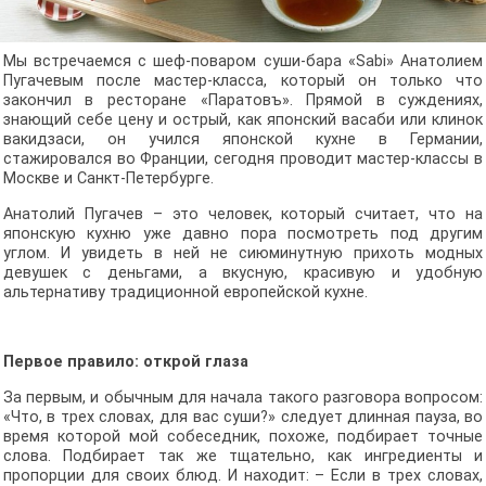
Мы встречаемся с шеф-поваром суши-бара «Sabi» Анатолием
Пугачевым после мастер-класса, который он только что
закончил в ресторане «Паратовъ». Прямой в суждениях,
знающий себе цену и острый, как японский васаби или клинок
вакидзаси, он учился японской кухне в Германии,
стажировался во Франции, сегодня проводит мастер-классы в
Москве и Санкт-Петербурге.
Анатолий Пугачев – это человек, который считает, что на
японскую кухню уже давно пора посмотреть под другим
углом. И увидеть в ней не сиюминутную прихоть модных
девушек с деньгами, а вкусную, красивую и удобную
альтернативу традиционной европейской кухне.
Первое правило: открой глаза
За первым, и обычным для начала такого разговора вопросом:
«Что, в трех словах, для вас суши?» следует длинная пауза, во
время которой мой собеседник, похоже, подбирает точные
слова. Подбирает так же тщательно, как ингредиенты и
пропорции для своих блюд. И находит: – Если в трех словах,