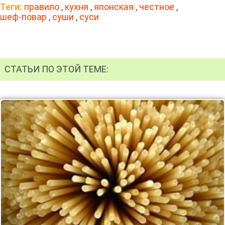
Теги:
правило
,
кухня
,
японская
,
честное
,
шеф-повар
,
суши
,
суси
СТАТЬИ ПО ЭТОЙ ТЕМЕ: