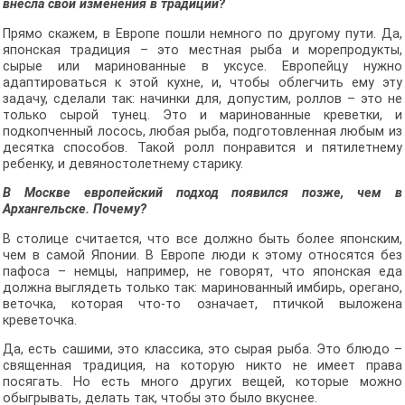
внесла свои изменения в традиции?
Прямо скажем, в Европе пошли немного по другому пути. Да,
японская традиция – это местная рыба и морепродукты,
сырые или маринованные в уксусе. Европейцу нужно
адаптироваться к этой кухне, и, чтобы облегчить ему эту
задачу, сделали так: начинки для, допустим, роллов – это не
только сырой тунец. Это и маринованные креветки, и
подкопченный лосось, любая рыба, подготовленная любым из
десятка способов. Такой ролл понравится и пятилетнему
ребенку, и девяностолетнему старику.
В Москве европейский подход появился позже, чем в
Архангельске. Почему?
В столице считается, что все должно быть более японским,
чем в самой Японии. В Европе люди к этому относятся без
пафоса – немцы, например, не говорят, что японская еда
должна выглядеть только так: маринованный имбирь, орегано,
веточка, которая что-то означает, птичкой выложена
креветочка.
Да, есть сашими, это классика, это сырая рыба. Это блюдо –
священная традиция, на которую никто не имеет права
посягать. Но есть много других вещей, которые можно
обыгрывать, делать так, чтобы это было вкуснее.