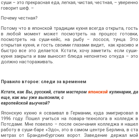
суши – это прекрасная еда, легкая, чистая, честная, – уверенно
говорит шеф. –
Почему честная?
Потому что в японской традиции кухня всегда открыта, гость
в любой момент может посмотреть на процесс готовки,
посмотреть на суши-кейс, на рыбу – лосося, тунца. Это
открытая кухня, и гость своими глазами видит, как красиво и
быстро все это делается. Кстати, хочу заметить: если суши-
кухня закрыта и вам выносят блюда непонятно откуда – это
должно настораживать.
Правило второе: следи за временем
Кстати, как Вы, русский, стали мастером
японской
кулинарии, да
еще, как мы уже выяснили, с
европейской выучкой?
Японскую кухню я осваивал в Германии, куда эмигрировал в
1996 году. Пошел учиться на повара-технолога в колледж в
Потсдаме. Мне повезло – после окончания колледжа я нашел
работу в суши-баре «Эдо», это в самом центре Берлина, в ста
метрах от Бранденбургских ворот. Заведение держал мой