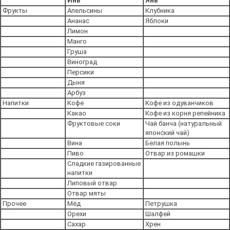
Инь
Янь
Фрукты
Апельсины
Клубника
Ананас
Яблоки
Лимон
Манго
Груша
Виноград
Персики
Дыня
Арбуз
Напитки
Кофе
Кофе из одуванчиков
Какао
Кофе из корня репейника
Фруктовые соки
Чай банча (натуральный
японский чай)
Вина
Белая полынь
Пиво
Отвар из ромашки
Сладкие газированные
напитки
Липовый отвар
Отвар мяты
Прочее
Мёд
Петрушка
Орехи
Шалфей
Сахар
Хрен