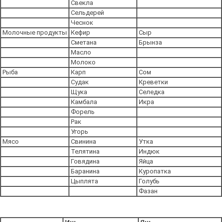
Свекла
Сельдерей
Чеснок
Молочные продукты
Кефир
Сыр
Сметана
Брынза
Масло
Молоко
Рыба
Карп
Сом
Судак
Креветки
Щука
Селедка
Камбала
Икра
Форель
Рак
Угорь
Мясо
Свинина
Утка
Телятина
Индюк
Говядина
Яйца
Баранина
Куропатка
Цыплята
Голубь
Фазан