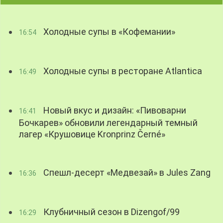
Холодные супы в «Кофемании»
16:54
Холодные супы в ресторане Atlantica
16:49
Новый вкус и дизайн: «Пивоварни
16:41
Бочкарев» обновили легендарный темный
лагер «Крушовице Kronprinz Černé»
Спешл-десерт «Медвезай» в Jules Zang
16:36
Клубничный сезон в Dizengof/99
16:29