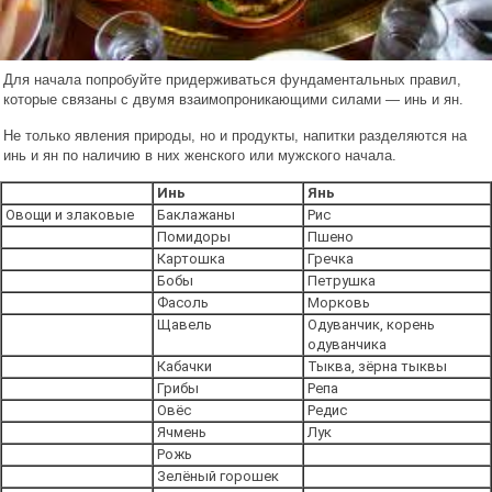
Для начала попробуйте придерживаться фундаментальных правил,
которые связаны с двумя взаимопроникающими силами — инь и ян.
Не только явления природы, но и продукты, напитки разделяются на
инь и ян по наличию в них женского или мужского начала.
Инь
Янь
Овощи и злаковые
Баклажаны
Рис
Помидоры
Пшено
Картошка
Гречка
Бобы
Петрушка
Фасоль
Морковь
Щавель
Одуванчик, корень
одуванчика
Кабачки
Тыква, зёрна тыквы
Грибы
Репа
Овёс
Редис
Ячмень
Лук
Рожь
Зелёный горошек