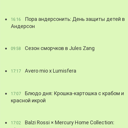
Пора андерсонить: День защиты детей в
16:16
Андерсон
Сезон сморчков в Jules Zang
09:58
Avero mio x Lumisfera
17:17
Блюдо дня: Крошка-картошка с крабом и
17:07
красной икрой
Balzi Rossi × Mercury Home Collection:
17:02