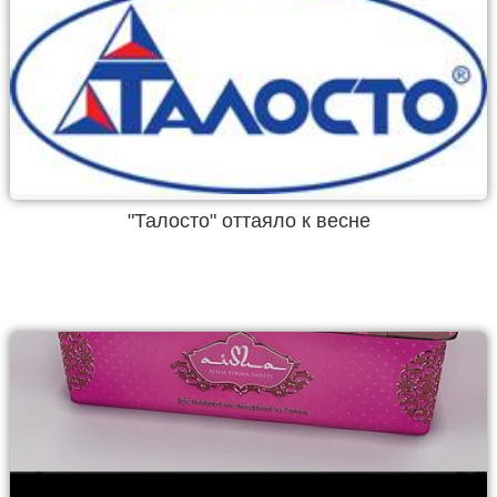
"Талосто" оттаяло к весне