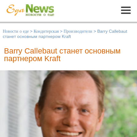
Меню
Новости о еде
>
Кондитерская
>
Производители
>
Barry Callebaut
станет основным партнером Kraft
Barry Callebaut станет основным
партнером Kraft