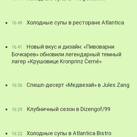
Холодные супы в ресторане Atlantica
16:49
Новый вкус и дизайн: «Пивоварни
16:41
Бочкарев» обновили легендарный темный
лагер «Крушовице Kronprinz Černé»
Спешл-десерт «Медвезай» в Jules Zang
16:36
Клубничный сезон в Dizengof/99
16:29
Холодные супы в Atlantica Bistro
16:22