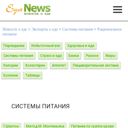
Меню
Новости о еде
>
Эксперты о еде
>
Системы питания
>
Рациональное
питание
Переедание
Избыточный вес
Здоровье и еда
Системы питания
Стресс и еда
Белки
Разное
Жиры
Калории
Холестерин
Аппетит
Пищеварительная система
Болезни
Таблицы
СИСТЕМЫ ПИТАНИЯ
Г.Шелтон
Метод М. Монтиньяка
Питание по группе крови