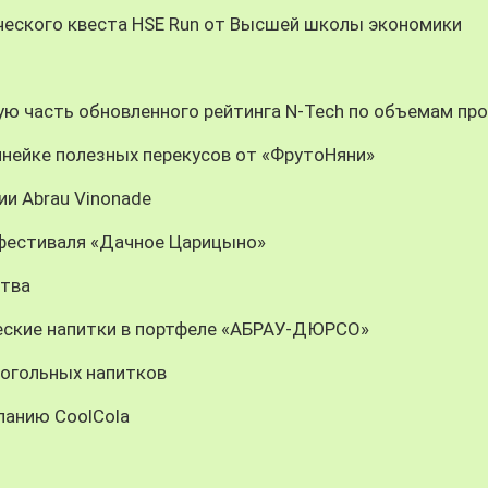
ческого квеста HSE Run от Высшей школы экономики
ую часть обновленного рейтинга N-Tech по объемам пр
инейке полезных перекусов от «ФрутоНяни»
ии Abrau Vinonade
 фестиваля «Дачное Царицыно»
ства
еские напитки в портфеле «АБРАУ-ДЮРСО»
когольных напитков
панию CoolCola