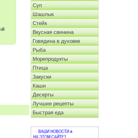
Суп
Шашлык
Стейк
ый
Вкусная свинина
Говядина в духовке
Рыба
Морепродукты
Птица
Закуски
Каши
Десерты
Лучшие рецепты
Быстрая еда