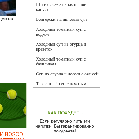
Щи из свежей и квашеной
капусты
цев на
Венгерский вишневый суп
Холодный томатный суп с
водкой
Холодный суп из огурца и
креветок
Холодный томатный суп с
базиликом
Суп из огурца и лосося с сальсой
Тыквенный суп с печеным
чесноком и томатной сальсой
Грибной суп
Томатный суп с кремом из
КАК ПОХУДЕТЬ
красного перца
Если регулярно пить эти
Парижский луковый суп
напитки, Вы гарантированно
похудеете!
И BOSCO
Суп из спаржи и горошка с
сыром пармезан