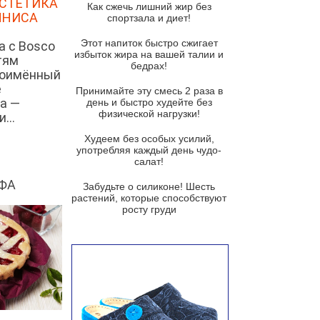
ЭСТЕТИКА
Как сжечь лишний жир без
ННИСА
спортзала и диет!
Суп-крем из цветной капусты
Этот напиток быстро сжигает
а с Bosco
Французский луковый суп
избыток жира на вашей талии и
тям
бедрах!
Суп из баклажанов с моцареллой
ноимённый
и гремолатой
е
Принимайте эту смесь 2 раза в
а —
Грибной крем-суп с кростини с
день и быстро худейте без
козьим сыром
физической нагрузки!
...
Суп мисо с зеленым луком и
Худеем без особых усилий,
тофу
употребляя каждый день чудо-
салат!
Суп из помидоров черри с песто
из рукколы
ФА
Забудьте о силиконе! Шесть
растений, которые способствуют
Португальский чесночный суп с
росту груди
яйцом
Авголемоно
Том ям с тофу
Ирландский картофельный суп
Суп из пастернака