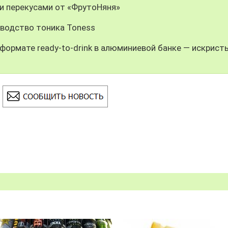
и перекусами от «ФрутоНяня»
зводство тоника Toness
формате ready-to-drink в алюминиевой банке — искрист