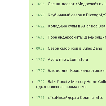
Спешл-десерт «Медвезай» в Ju
16:36
Клубничный сезон в Dizengof/
16:29
Холодные супы в Atlantica Bist
16:22
Пора андерсонить: День защи
16:16
Сезон сморчков в Jules Zang
09:58
Avero mio x Lumisfera
17:17
Блюдо дня: Крошка-картошка с
17:07
Balzi Rossi × Mercury Home Coll
17:02
вдохновленная ароматами
«ТехИнсайдер» х Cosmic latte
17:11