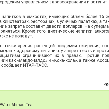
городским управлением здравоохранения и вступит 
 напитков в емкостях, имеющих объем более 16 
в кинотеатрах, ресторанах, в уличных палатках, а та
ние запрета составит двести долларов. На суперм
раняться. Кроме того, диетические напитки, алкого
к же не попадут.
с точки зрения растущей эпидемии ожирения, ос
ждан к здоровому питанию, у запрета есть и проти
ициативы ограничивают их в правах. Против по
нии как «Макдоналдс» и «Кока-кола», а также Ассо
к, сообщает ИТАР-ТАСС.
REW от Ahmad Tea