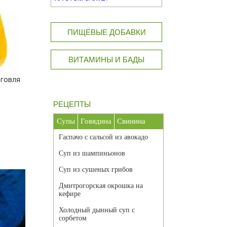
ПИЩЕВЫЕ ДОБАВКИ
ВИТАМИНЫ И БАДЫ
рговля
РЕЦЕПТЫ
Супы
Говядина
Свинина
Гаспачо с сальсой из авокадо
Суп из шампиньонов
Суп из сушеных грибов
Дмитрогорская окрошка на
кефире
Холодный дынный суп с
сорбетом