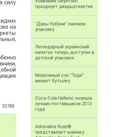
Компания «Мултон»
в силу
празднует двадцатилетие
жидких
"Дары Кубани" сменили
кже на
упаковку
аркеты
льные,
Легендарный украинский
напиток теперь доступен в
обенно
детской упаковке
вники,
добной
циация
Морковный сок "Теди"
меняет бутылку
Coca-Cola Hellenic назвала
лучших поставщиков 2013
25788
года
Adrenaline Rush®
представляет новинку