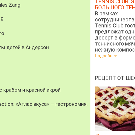
TENNIS CLUB: 
les Zang
БОЛЬШОГО ТЕ
В рамках
99
сотрудничеств
Tennis Club гос
предложат од
ro
десерт в форм
теннисного мяч
ты детей в Андерсон
нежную компози
Подробнее...
РЕЦЕПТ ОТ ШЕ
 крабом и красной икрой
ection: «Атлас вкуса» — гастрономия,