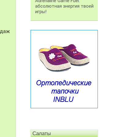
Adrenaline Game Fuel:
абсолютная энергия твоей
игры!
одаж
Салаты