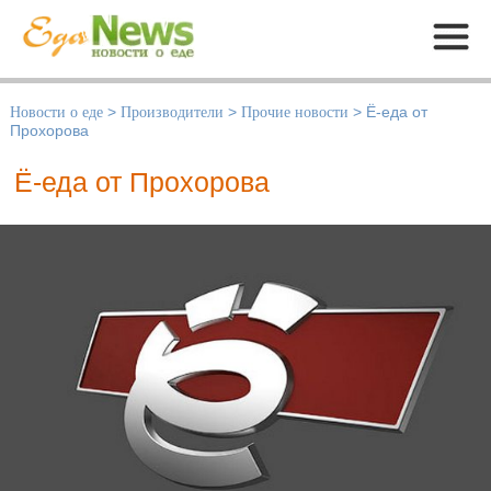
Меню
Новости о еде
>
Производители
>
Прочие новости
>
Ё-еда от
Прохорова
Ё-еда от Прохорова