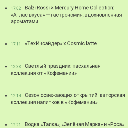
Balzi Rossi × Mercury Home Collection:
17:02
«Атлас вкуса» — гастрономия, вдохновленная
ароматами
«ТехИнсайдер» х Cosmic latte
17:11
Светлый праздник: пасхальная
12:38
коллекция от «Кофемании»
Сезон освежающих открытий: авторская
12:14
коллекция напитков в «Кофемании»
Водка «Талка», «Зелёная Марка» и «Роса»
12:21