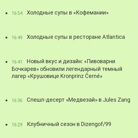
Холодные супы в «Кофемании»
16:54
Холодные супы в ресторане Atlantica
16:49
Новый вкус и дизайн: «Пивоварни
16:41
Бочкарев» обновили легендарный темный
лагер «Крушовице Kronprinz Černé»
Спешл-десерт «Медвезай» в Jules Zang
16:36
Клубничный сезон в Dizengof/99
16:29