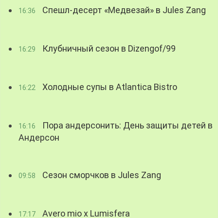
Спешл-десерт «Медвезай» в Jules Zang
16:36
Клубничный сезон в Dizengof/99
16:29
Холодные супы в Atlantica Bistro
16:22
Пора андерсонить: День защиты детей в
16:16
Андерсон
Сезон сморчков в Jules Zang
09:58
Avero mio x Lumisfera
17:17