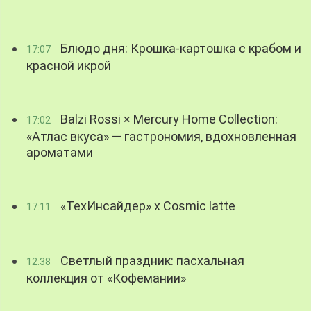
Блюдо дня: Крошка-картошка с крабом и
17:07
красной икрой
Balzi Rossi × Mercury Home Collection:
17:02
«Атлас вкуса» — гастрономия, вдохновленная
ароматами
«ТехИнсайдер» х Cosmic latte
17:11
Светлый праздник: пасхальная
12:38
коллекция от «Кофемании»