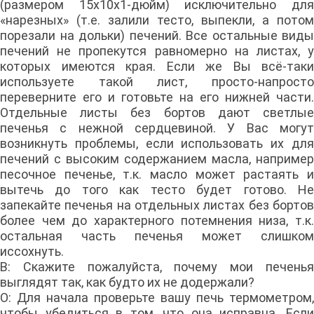
(размером 15х10х1-дюйм) исключительно для
«нарезных» (т.е. залили тесто, выпекли, а потом
порезали на дольки) печений. Все остальные виды
печений не пропекутся равномерно на листах, у
которых имеются края. Если же Вы всё-таки
используете такой лист, просто-напросто
переверните его и готовьте на его нижней части.
Отдельные листы без бортов дают светлые
печенья с нежной сердцевиной. У Вас могут
возникнуть проблемы, если использовать их для
печений с высоким содержанием масла, например
песочное печенье, т.к. масло может растаять и
вытечь до того как тесто будет готово. Не
запекайте печенья на отдельных листах без бортов
более чем до характерного потемнения низа, т.к.
остальная часть печенья может слишком
иссохнуть.
В: Скажите пожалуйста, почему мои печенья
выглядят так, как будто их не додержали?
О: Для начала проверьте вашу печь термометром,
чтобы убедиться в том, что она исправна. Если