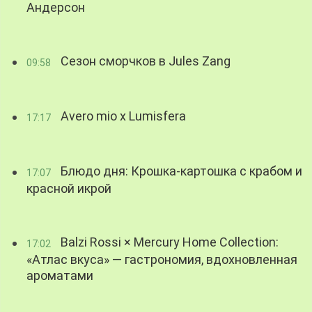
Андерсон
Сезон сморчков в Jules Zang
09:58
Avero mio x Lumisfera
17:17
Блюдо дня: Крошка-картошка с крабом и
17:07
красной икрой
Balzi Rossi × Mercury Home Collection:
17:02
«Атлас вкуса» — гастрономия, вдохновленная
ароматами