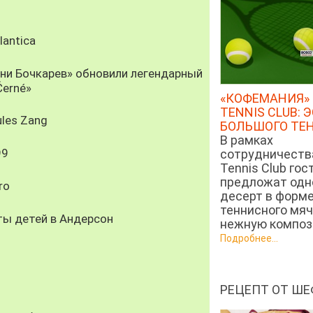
antica
рни Бочкарев» обновили легендарный
Černé»
«КОФЕМАНИЯ» 
TENNIS CLUB: 
les Zang
БОЛЬШОГО ТЕ
В рамках
99
сотрудничеств
Tennis Club гос
предложат од
ro
десерт в форм
теннисного мяч
ты детей в Андерсон
нежную компози
Подробнее...
РЕЦЕПТ ОТ ШЕ