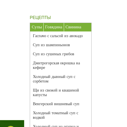
РЕЦЕПТЫ
Супы
Говядина
Свинина
Гаспачо с сальсой из авокадо
Суп из шампиньонов
Суп из сушеных грибов
Дмитрогорская окрошка на
кефире
Холодный дынный суп с
сорбетом
Щи из свежей и квашеной
капусты
Венгерский вишневый суп
Холодный томатный суп с
водкой
Холодный суп из огурца и