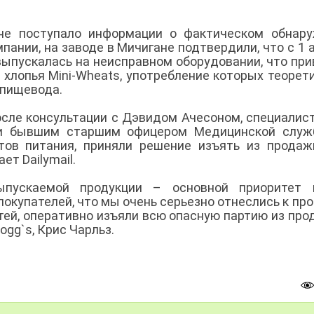
 не поступало информации о фактическом обнар
ании, на заводе в Мичигане подтвердили, что с 1 
выпускалась на неисправном оборудовании, что при
хлопья Mini-Wheats, употребление которых теорет
 пищевода.
осле консультации с Дэвидом Ачесоном, специалис
 и бывшим старшим офицером Медицинской служ
тов питания, приняли решение изъять из прода
ет Dailymail.
ыпускаемой продукции – основной приоритет 
покупателей, что мы очень серьезно отнеслись к пр
ей, оперативно изъяли всю опасную партию из прод
ogg`s, Крис Чарльз.