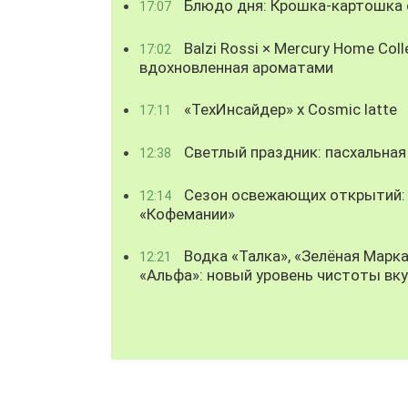
Блюдо дня: Крошка-картошка с
17:07
Balzi Rossi × Mercury Home Coll
17:02
вдохновленная ароматами
«ТехИнсайдер» х Cosmic latte
17:11
Светлый праздник: пасхальная
12:38
Сезон освежающих открытий: 
12:14
«Кофемании»
Водка «Талка», «Зелёная Марка
12:21
«Альфа»: новый уровень чистоты вк