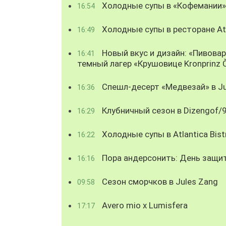
Холодные супы в «Кофемании»
16:54
Холодные супы в ресторане Atl
16:49
Новый вкус и дизайн: «Пивова
16:41
темный лагер «Крушовице Kronprinz 
Спешл-десерт «Медвезай» в Ju
16:36
Клубничный сезон в Dizengof/
16:29
Холодные супы в Atlantica Bist
16:22
Пора андерсонить: День защи
16:16
Сезон сморчков в Jules Zang
09:58
Avero mio x Lumisfera
17:17