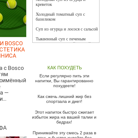
креветок
Холодный томатный суп с
базиликом
Суп из огурца и лосося с сальсой
Тыквенный суп с печеным
И BOSCO
чесноком и томатной сальсой
ЭСТЕТИКА
Грибной суп
ННИСА
Томатный суп с кремом из
а с Bosco
КАК ПОХУДЕТЬ
красного перца
тям
Если регулярно пить эти
Парижский луковый суп
ноимённый
напитки, Вы гарантированно
е
похудеете!
Суп из спаржи и горошка с
а —
сыром пармезан
Как сжечь лишний жир без
...
спортзала и диет!
Суп-крем из цветной капусты
Этот напиток быстро сжигает
Французский луковый суп
избыток жира на вашей талии и
бедрах!
Суп из баклажанов с моцареллой
ФА
и гремолатой
Принимайте эту смесь 2 раза в
Грибной крем-суп с кростини с
день и быстро худейте без