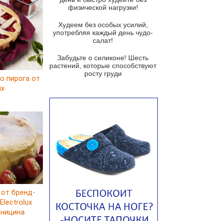
козьим сыром
физической нагрузки!
Суп мисо с зеленым луком и
Худеем без особых усилий,
тофу
употребляя каждый день чудо-
салат!
Суп из помидоров черри с песто
из рукколы
Забудьте о силиконе! Шесть
растений, которые способствуют
Португальский чесночный суп с
росту груди
о пирога от
яйцом
ux
Авголемоно
Том ям с тофу
Ирландский картофельный суп
Суп из пастернака
Пряный морковный суп во время
зимних холодов
Тосканский фасолевый суп
 от бренд-
Американский суп из красной
lectrolux
фасоли с сальсой гуакамоле
рницина
Острый чечевичный суп с