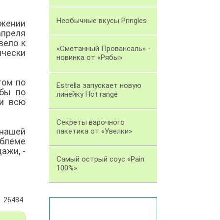
Необычные вкусы Pringles
ужении
апреля
вело к
«Сметанный Провансаль» -
ически
новинка от «Рябы»
том по
Estrella запускает новую
бы по
линейку Hot range
жи всю
Секреты варочного
нашей
пакетика от «Увелки»
облеме
ажи, -
Самый острый соус «Pain
100%»
26484