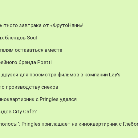
сытного завтрака от «ФрутоНяни»!
х блендов Soul
телям оставаться вместе
ейного бренда Poetti
 друзей для просмотра фильмов в компании Lay's
 по производству снеков
ноквартирник с Pringles удался
ндов City Cafe?
олосы": Pringles приглашает на киноквартирник с Глебо