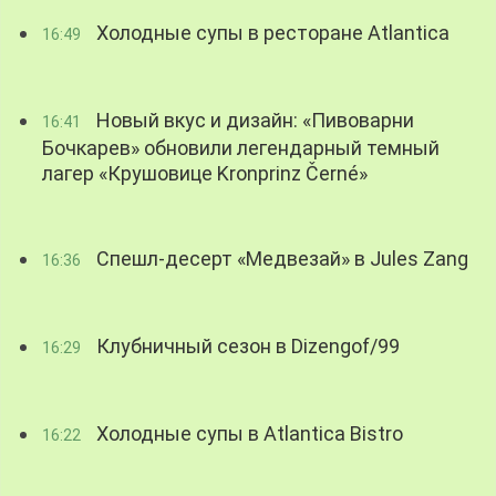
Холодные супы в ресторане Atlantica
16:49
Новый вкус и дизайн: «Пивоварни
16:41
Бочкарев» обновили легендарный темный
лагер «Крушовице Kronprinz Černé»
Спешл-десерт «Медвезай» в Jules Zang
16:36
Клубничный сезон в Dizengof/99
16:29
Холодные супы в Atlantica Bistro
16:22