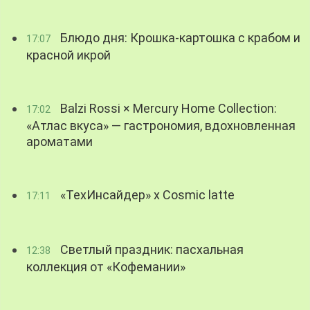
Блюдо дня: Крошка-картошка с крабом и
17:07
красной икрой
Balzi Rossi × Mercury Home Collection:
17:02
«Атлас вкуса» — гастрономия, вдохновленная
ароматами
«ТехИнсайдер» х Cosmic latte
17:11
Светлый праздник: пасхальная
12:38
коллекция от «Кофемании»