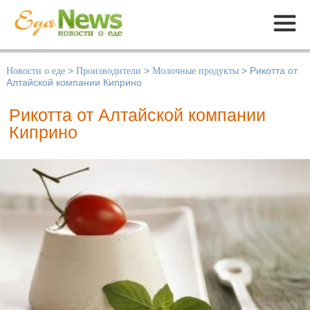
Меню
Новости о еде
>
Производители
>
Молочные продукты
>
Рикотта от
Алтайской компании Киприно
Рикотта от Алтайской компании
Киприно