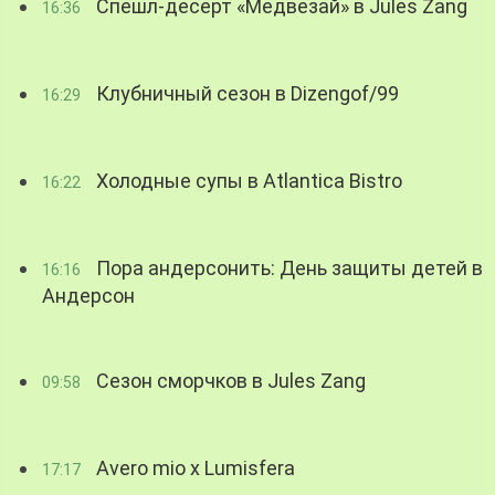
Спешл-десерт «Медвезай» в Jules Zang
16:36
Клубничный сезон в Dizengof/99
16:29
Холодные супы в Atlantica Bistro
16:22
Пора андерсонить: День защиты детей в
16:16
Андерсон
Сезон сморчков в Jules Zang
09:58
Avero mio x Lumisfera
17:17