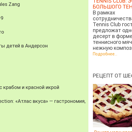
TENNIS CLUB: 
les Zang
БОЛЬШОГО ТЕ
В рамках
99
сотрудничеств
Tennis Club гос
предложат од
ro
десерт в форм
теннисного мяч
ты детей в Андерсон
нежную компози
Подробнее...
РЕЦЕПТ ОТ ШЕ
 крабом и красной икрой
ection: «Атлас вкуса» — гастрономия,