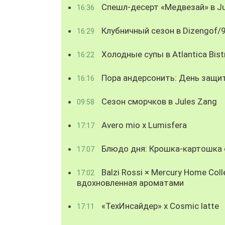
Спешл-десерт «Медвезай» в Ju
16:36
Клубничный сезон в Dizengof/
16:29
Холодные супы в Atlantica Bist
16:22
Пора андерсонить: День защи
16:16
Сезон сморчков в Jules Zang
09:58
Avero mio x Lumisfera
17:17
Блюдо дня: Крошка-картошка с
17:07
Balzi Rossi × Mercury Home Coll
17:02
вдохновленная ароматами
«ТехИнсайдер» х Cosmic latte
17:11