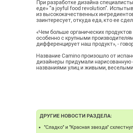
При разработке дизайна специалисты
еде» “a joyful food revolution”. Исп
из высококачественных ингредиентов, 
заинтересует, откуда еда, кто ее сдел
«Чем больше органических продуктов 
особенно с крупными производителям
дифференцирует наш продукт», - говор
Название Camino произошло от испанс
дизайнеры придумали нарисованную о
названиями улиц и живыми, веселым
ДРУГИЕ НОВОСТИ РАЗДЕЛА:
"Сладко" и "Красная звезда" схлестн