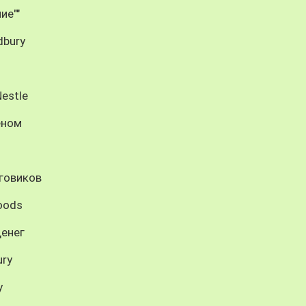
ие""
dbury
estle
еном
оговиков
oods
денег
ury
y