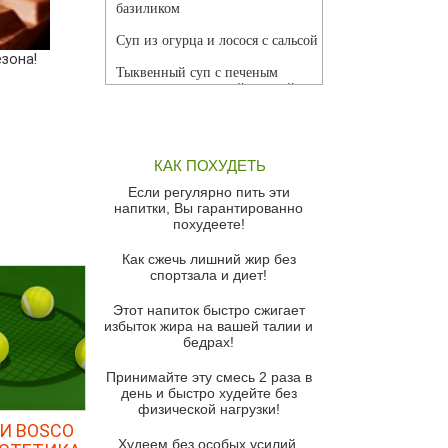
базиликом
Суп из огурца и лосося с сальсой
зона!
Тыквенный суп с печеным
чесноком и томатной сальсой
Грибной суп
Томатный суп с кремом из
КАК ПОХУДЕТЬ
красного перца
Если регулярно пить эти
Парижский луковый суп
напитки, Вы гарантированно
похудеете!
Суп из спаржи и горошка с
сыром пармезан
Как сжечь лишний жир без
спортзала и диет!
Суп-крем из цветной капусты
Этот напиток быстро сжигает
Французский луковый суп
избыток жира на вашей талии и
бедрах!
Суп из баклажанов с моцареллой
и гремолатой
Принимайте эту смесь 2 раза в
Грибной крем-суп с кростини с
день и быстро худейте без
козьим сыром
физической нагрузки!
И BOSCO
Суп мисо с зеленым луком и
Худеем без особых усилий,