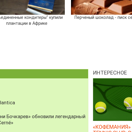
ъединенные кондитеры" купили
Перченый шоколад - писк се
плантации в Африке
ИНТЕРЕСНОЕ
antica
рни Бочкарев» обновили легендарный
Černé»
«КОФЕМАНИЯ» 