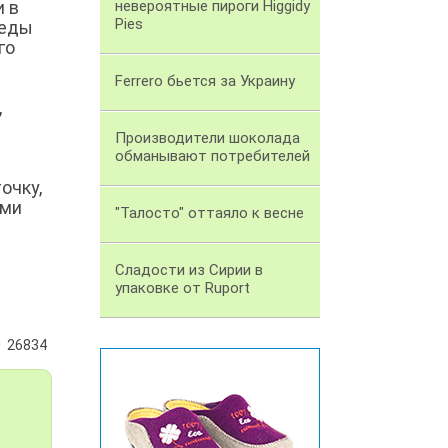
и в
невероятные пироги Higgidy
Pies
 еды
го
Ferrero бьется за Украину
,
Производители шоколада
обманывают потребителей
очку,
ыми
"Талосто" оттаяло к весне
Сладости из Сирии в
упаковке от Ruport
26834