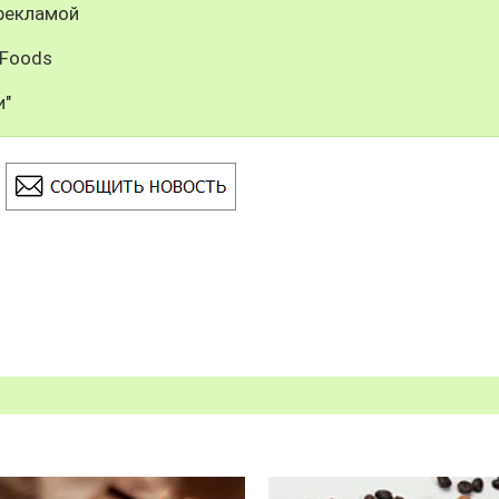
рекламой
 Foods
и"