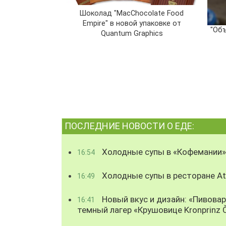
Шоколад "MacChocolate Food
Empire" в новой упаковке от
"Об
Quantum Graphics
ПОСЛЕДНИЕ НОВОСТИ О ЕДЕ:
Холодные супы в «Кофемании»
16:54
Холодные супы в ресторане Atl
16:49
Новый вкус и дизайн: «Пивова
16:41
темный лагер «Крушовице Kronprinz 