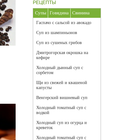
РЕЦЕПТЫ
Супы
Говядина
Свинина
Гаспачо с сальсой из авокадо
Суп из шампиньонов
Суп из сушеных грибов
е
Дмитрогорская окрошка на
кефире
Холодный дынный суп с
сорбетом
Щи из свежей и квашеной
капусты
Венгерский вишневый суп
Холодный томатный суп с
водкой
Холодный суп из огурца и
креветок
Холодный томатный суп с