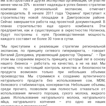
им. В.М.Горбатова и других экспертных организаций, он упал не
менее чем на 20% - вселяет надежды в успех бизнес-стратегии
компании по региональной экспансии, отмечает
производитель. В начале 2011 года "Окраина" приступает к
строительству новой площадки в Дмитровском районе.
Сейчас завершается работа над проектной документацией. В
планах строительство еще одного комбината. Эти
предприятия, как и существующее в окрестностях Ногинска,
будут построены с нуля. Производственная мощность
каждого составит не более 30 тонн в сутки.
"Мы приступаем к реализации стратегии региональной
экспансии, по принципу сетевого гипермаркета, - говорит
Виталий Деледивка, управляющий директор "Окраины". – При
этом мы сохраняем верность принципу, который лег в основу
нашего бизнеса – работать на качество, а не на вал. Мы
считаем, что настоящий контроль качества и безопасности
продукта возможен только при небольших объемах
производства. Мы стремимся к созданию аутентичного
натурального продукта без использования сои, MDM,
белкового стабилизатора, консервантов. Небольшие объемы,
среди прочего, позволили нам полностью отказаться от
использования яичного порошка, сухого молока, жидкого
дыма. Использование натурального молока, натурального
яйца, натурального копчения – это одно из наших