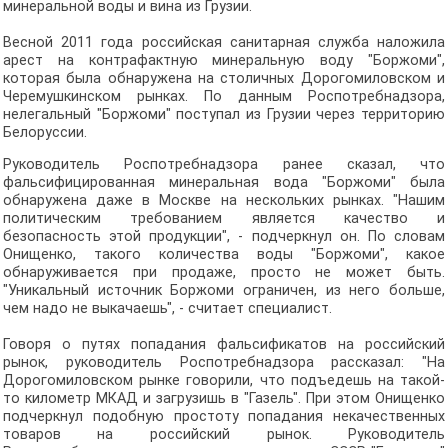
минеральной воды и вина из Грузии.
Весной 2011 года российская санитарная служба наложила
арест на контрафактную минеральную воду "Боржоми",
которая была обнаружена на столичных Дорогомиловском и
Черемушкинском рынках. По данным Роспотребнадзора,
нелегальный "Боржоми" поступал из Грузии через территорию
Белоруссии.
Руководитель Роспотребнадзора ранее сказал, что
фальсифицированная минеральная вода "Боржоми" была
обнаружена даже в Москве на нескольких рынках. "Нашим
политическим требованием является качество и
безопасность этой продукции", - подчеркнул он. По словам
Онищенко, такого количества воды "Боржоми", какое
обнаруживается при продаже, просто не может быть.
"Уникальный источник Боржоми ограничен, из него больше,
чем надо не выкачаешь", - считает специалист.
Говоря о путях попадания фальсификатов на российский
рынок, руководитель Роспотребнадзора рассказал: "На
Дорогомиловском рынке говорили, что подъедешь на такой-
то километр МКАД и загрузишь в "Газель". При этом Онищенко
подчеркнул подобную простоту попадания некачественных
товаров на российский рынок. Руководитель