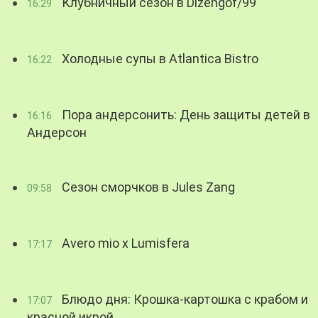
Клубничный сезон в Dizengof/99
16:29
Холодные супы в Atlantica Bistro
16:22
Пора андерсонить: День защиты детей в
16:16
Андерсон
Сезон сморчков в Jules Zang
09:58
Avero mio x Lumisfera
17:17
Блюдо дня: Крошка-картошка с крабом и
17:07
красной икрой