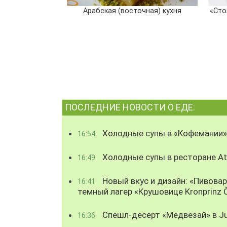
Арабская (восточная) кухня
«Сто
ПОСЛЕДНИЕ НОВОСТИ О ЕДЕ:
Холодные супы в «Кофемании»
16:54
Холодные супы в ресторане Atl
16:49
Новый вкус и дизайн: «Пивова
16:41
темный лагер «Крушовице Kronprinz 
Спешл-десерт «Медвезай» в Ju
16:36