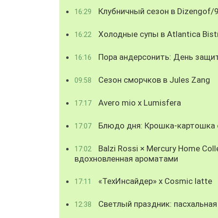
Клубничный сезон в Dizengof/
16:29
Холодные супы в Atlantica Bist
16:22
Пора андерсонить: День защи
16:16
Сезон сморчков в Jules Zang
09:58
Avero mio x Lumisfera
17:17
Блюдо дня: Крошка-картошка с
17:07
Balzi Rossi × Mercury Home Coll
17:02
вдохновленная ароматами
«ТехИнсайдер» х Cosmic latte
17:11
Светлый праздник: пасхальная
12:38