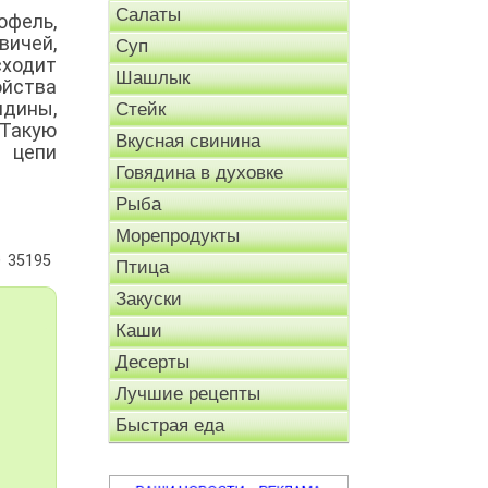
Салаты
офель,
вичей,
Суп
сходит
Шашлык
ойства
ядины,
Стейк
 Такую
Вкусная свинина
 цепи
Говядина в духовке
Рыба
Морепродукты
35195
Птица
Закуски
Каши
Десерты
Лучшие рецепты
Быстрая еда