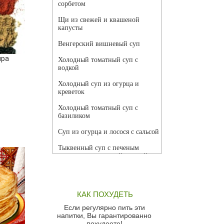
сорбетом
Щи из свежей и квашеной
капусты
Венгерский вишневый суп
ира
Холодный томатный суп с
водкой
Холодный суп из огурца и
креветок
Холодный томатный суп с
базиликом
Суп из огурца и лосося с сальсой
Тыквенный суп с печеным
чесноком и томатной сальсой
Грибной суп
Томатный суп с кремом из
КАК ПОХУДЕТЬ
красного перца
Если регулярно пить эти
Парижский луковый суп
напитки, Вы гарантированно
похудеете!