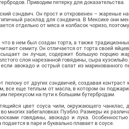
тербродов. Приводим пятерку для доказательства.
кий сэндвич. Он прост и откровенен – жареные на
типичный расклад для сэндвича. В Мексике они ме
ется отдельно от мяса и колбасок чоризо, поэтому
 что в нем был создан торта, а также традиционны
очитают семиту. Он отличается от торта своей яйце
асыщает он лучше, содержит большую порцию жа
олстого слоя нарезанной говядины, сыра куэсильйо
 если авокадо и острый салат из маринованного п
 пелону от других сэндвичей, создавая контраст
, все еще теплым от масла, в котором он поджари
им перекусом на пути к большим бутербродам.
тящийся цвет соуса чили, окружающего чанклас, 
во многих забегаловках Пуэбло. Размеры их различ
осками говядины, авокадо и лука. Особенностью
а подается в паре и буквально плавает в соусе.