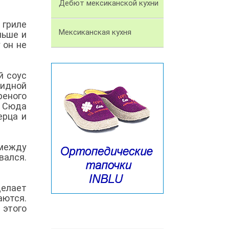
Дебют мексиканской кухни
 гриле
Мексиканская кухня
ньше и
 он не
й соус
видной
реного
. Сюда
ерца и
 между
вался.
делает
аются.
 этого