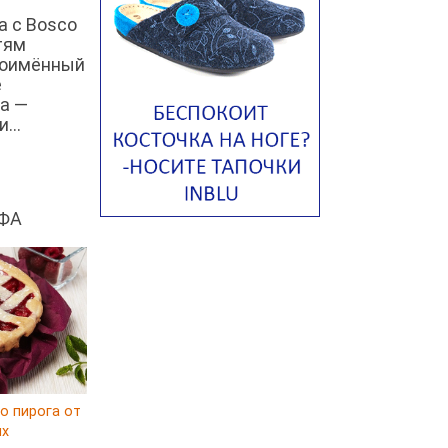
Суп из пастернака
а с Bosco
Пряный морковный суп во время
тям
зимних холодов
ноимённый
е
Тосканский фасолевый суп
а —
Американский суп из красной
...
фасоли с сальсой гуакамоле
Острый чечевичный суп с
кремом из петрушки
ФА
Суп с лапшой рамен в
Токийском стиле
Малайзийская лакса с
креветками
Японский суп-лапша
Утиный бульон с фрикадельками
Марокканский куриный суп с
пряным маслом
о пирога от
Куриный суп с сельдереем и
ux
луком-пореем