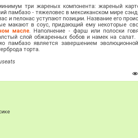
минимум три жареных компонента: жареный карт
ий памбазо - тяжеловес в мексиканском мире сэнд
лас и пелонас уступают позиции. Название его прои
рые макают в соус, придающий ему некоторые св
ном масле
. Наполнение - фарш или полоски гов
толстый слой обжаренных бобов и намек на салат.
мо памбазо является завершением эволюционной
терброда торта.
useats
сике