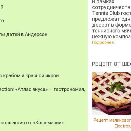
В рамках
99
сотрудничеств
Tennis Club гос
предложат од
ro
десерт в форм
теннисного мяч
ты детей в Андерсон
нежную компози
Подробнее...
РЕЦЕПТ ОТ ШЕ
 крабом и красной икрой
ection: «Атлас вкуса» — гастрономия,
Рецепт малиновог
 коллекция от «Кофемании»
Electrol