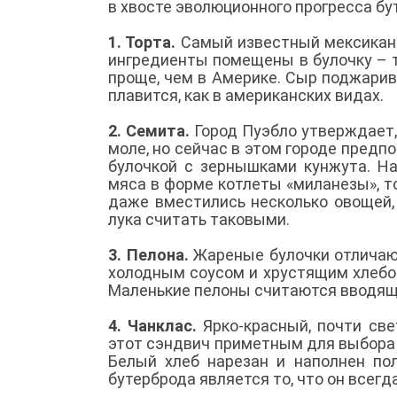
в хвосте эволюционного прогресса бу
1. Торта.
Самый известный мексиканс
ингредиенты помещены в булочку – 
проще, чем в Америке. Сыр поджарива
плавится, как в американских видах.
2. Семита.
Город Пуэбло утверждает,
моле, но сейчас в этом городе предп
булочкой с зернышками кунжута. Н
мяса в форме котлеты «миланезы», т
даже вместились несколько овощей,
лука считать таковыми.
3. Пелона.
Жареные булочки отличают
холодным соусом и хрустящим хлебом
Маленькие пелоны считаются вводящ
4. Чанклас.
Ярко-красный, почти све
этот сэндвич приметным для выбора 
Белый хлеб нарезан и наполнен пол
бутерброда является то, что он всегд