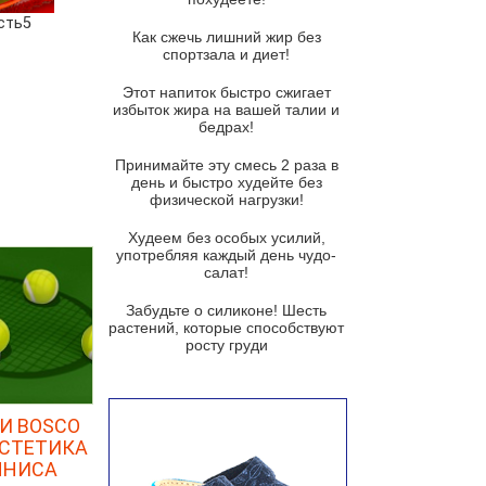
Суп из спаржи и горошка с
сть5
сыром пармезан
Как сжечь лишний жир без
спортзала и диет!
Суп-крем из цветной капусты
Этот напиток быстро сжигает
Французский луковый суп
избыток жира на вашей талии и
бедрах!
Суп из баклажанов с моцареллой
и гремолатой
Принимайте эту смесь 2 раза в
Грибной крем-суп с кростини с
день и быстро худейте без
козьим сыром
физической нагрузки!
Суп мисо с зеленым луком и
Худеем без особых усилий,
тофу
употребляя каждый день чудо-
салат!
Суп из помидоров черри с песто
из рукколы
Забудьте о силиконе! Шесть
растений, которые способствуют
Португальский чесночный суп с
росту груди
яйцом
Авголемоно
И BOSCO
Том ям с тофу
ЭСТЕТИКА
Ирландский картофельный суп
ННИСА