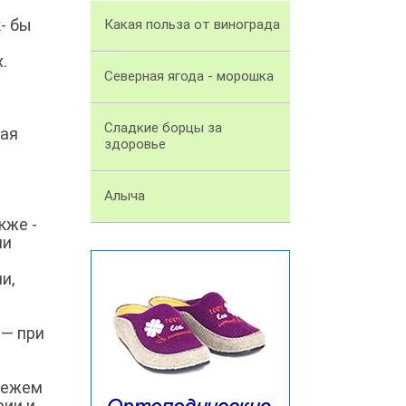
- бы
Какая польза от винограда
.
Северная ягода - морошка
Сладкие борцы за
мая
здоровье
Алыча
кже -
ии
и,
 — при
вежем
рии и