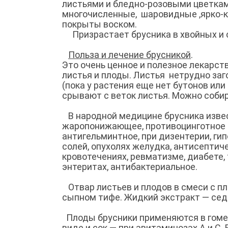
листьями и бледно-розовыми цветкам
многочисленные, шаровидные ,ярко-кр
покрыты воском.
Призрастает брусника в хвойных и с
Польза и лечение брусникой
.
Это очень ценное и полезное лекарс
листья и плоды. Листья нетрудно заг
(пока у растения еще нет бутонов или
срывают с веток листья. Можно собир
В народной медицине брусника изве
жаропонижающее, противоцинготное с
антигельминтное, при дизентерии, ги
солей, опухолях желудка
, антисептич
кровотечениях, ревматизме, диабете, 
энтеритах, антибактериальное.
Отвар листьев и плодов в смеси с пло
сыпном тифе. Жидкий экстракт — сед
Плоды брусники применяются в гомео
виде и сок — при авитаминозах А и С.