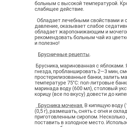
больным с высокой температурой. Кро
слабящее действие.
Обладает лечебными свойствами и
с
давление, оказывает слабое седативн
обладает жаропонижающим и мочего
рекомендовать больным чай из цветко
и полезно!
Брусничные рецепты
.
Брусника, маринованная с яблоками. Я
гнезда, пробланшировать 2—3 мин, сме
простерилизованные банки, залить м
температуре 75°C: пол-литровые банк
маринада воду (600 мл), столовый уксус
корицу (все по вкусу) довести до кипе
Брусника моченая.
В кипящую воду (1 
(0,5 г), размешать, снять с огня и охл
приготовленным сиропом. Несколько 
поставить в холодное место. Использ