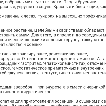
и, собранными в густые кисти. Плоды брусники -
асные, упругие на ощупь. Красные и блестящие, как
мешанных лесах, тундрах, на высохших торфяниках
твенное растение. Целебными свойствами обладают
отовить самим. Для этого, в апреле и до середины 
 они очень маленькие и зеленые) вручную аккуратно
ать листья и осенью.
стна как тонизирующее, ранозаживляющее,
редство. Отлично помогает при авитаминозе . А та
поацидных гастритах, гепато-холециститах, отложен
еское, гемостатическое при маточных и внутренних
туберкулезе легких, желтухе, гипертонии, неврастени
дами зверобоя — при энурезе, а в смеси с черникой
ативное и диуретическое.
патии для приготовления эссенций. В сушеном и с
 Водный настой и отвар — слабительное, при дизенте