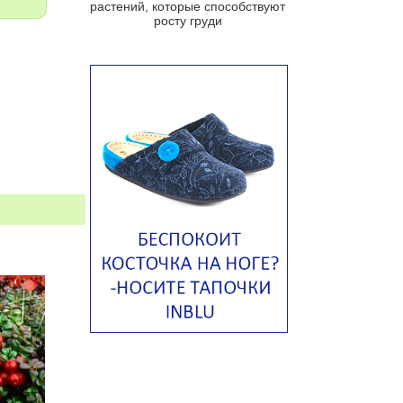
растений, которые способствуют
Португальский чесночный суп с
росту груди
яйцом
Авголемоно
Том ям с тофу
Ирландский картофельный суп
Суп из пастернака
Пряный морковный суп во время
зимних холодов
Тосканский фасолевый суп
Американский суп из красной
фасоли с сальсой гуакамоле
Острый чечевичный суп с
кремом из петрушки
Суп с лапшой рамен в
Токийском стиле
Малайзийская лакса с
креветками