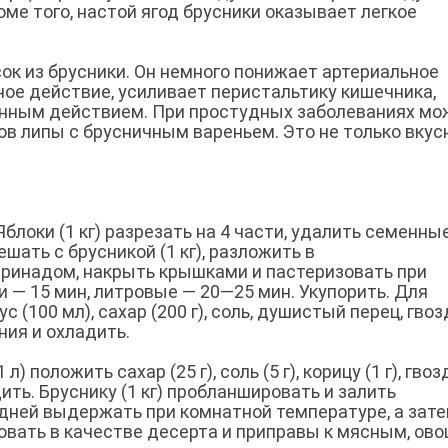
ме того, настой ягод брусники оказывает легкое
ок из брусники. Он немного понижает артериальное
ое действие, усиливает перистальтику кишечника,
нным действием. При простудных заболеваниях мо
в липы с брусничным вареньем. Это не только вкусн
блоки (1 кг) разрезать на 4 части, удалить семенны
шать с брусникой (1 кг), разложить в
аринадом, накрыть крышками и пастеризовать при
и — 15 мин, литровые — 20—25 мин. Укупорить. Для
 (100 мл), сахар (200 г), соль, душистый перец, гвоз
ния и охладить.
л) положить сахар (25 г), соль (5 г), корицу (1 г), гво
адить. Бруснику (1 кг) пробланшировать и залить
дней выдержать при комнатной температуре, а зат
овать в качестве десерта и приправы к мясным, ов