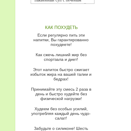
Тыквенный суп с печеным
чесноком и томатной сальсой
Грибной суп
Томатный суп с кремом из
КАК ПОХУДЕТЬ
красного перца
Если регулярно пить эти
Парижский луковый суп
напитки, Вы гарантированно
похудеете!
Суп из спаржи и горошка с
сыром пармезан
Как сжечь лишний жир без
спортзала и диет!
Суп-крем из цветной капусты
Этот напиток быстро сжигает
Французский луковый суп
избыток жира на вашей талии и
бедрах!
Суп из баклажанов с моцареллой
и гремолатой
Принимайте эту смесь 2 раза в
Грибной крем-суп с кростини с
день и быстро худейте без
козьим сыром
физической нагрузки!
Суп мисо с зеленым луком и
Худеем без особых усилий,
тофу
употребляя каждый день чудо-
салат!
Суп из помидоров черри с песто
из рукколы
Забудьте о силиконе! Шесть