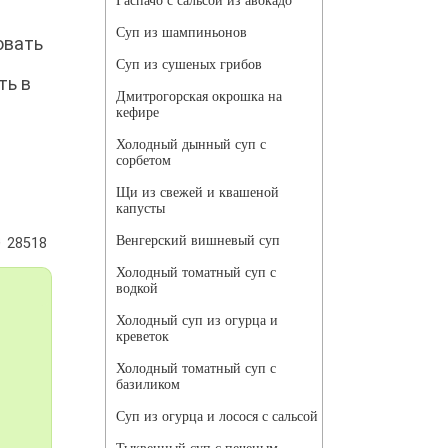
Гаспачо с сальсой из авокадо
Суп из шампиньонов
овать
Суп из сушеных грибов
ть в
Дмитрогорская окрошка на
кефире
Холодный дынный суп с
сорбетом
Щи из свежей и квашеной
капусты
Венгерский вишневый суп
28518
Холодный томатный суп с
водкой
Холодный суп из огурца и
креветок
Холодный томатный суп с
базиликом
Суп из огурца и лосося с сальсой