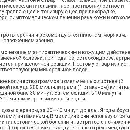
тическое, антигельминтное, противогнилостное и
щеукрепляющее и тонизирующее при лихорадке,
ори, симптоматическом лечении рака кожи и опухол
оты зрения и рекомендуются пилотам, морякам,
 напряжением зрения.
т мочегонным антисептическим и вяжущим действие
аменной болезни, при подагре, остеохондрозе, артри
тся при щелочной реакции. Поэтому отвар из лист
ответствующей минеральной водой.
ое количество граммов измельченных листьев (2
ной посуде 200 миллилитрами (1 стаканом) кипятка
дяной бане 30 минут. Затем охладить 10 минут и
200 миллилитров кипяченой водой.
дозы с врачом, за 30—40 минут до еды. Ягоды брус
отами, витаминами, В медицине они используются к
и гипертонической болезни и гастритов с пониженн
морс) хорошо утоляет жажду: его часто рекомендуют