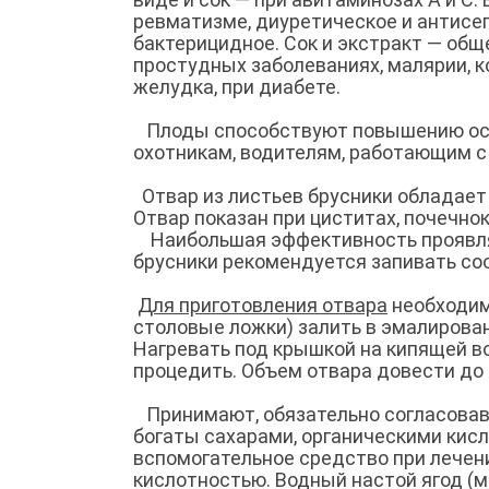
ревматизме, диуретическое и антисеп
бактерицидное. Сок и экстракт — об
простудных заболеваниях, малярии, к
желудка, при диабете.
Плоды способствуют повышению остр
охотникам, водителям, работающим с
Отвар из листьев брусники обладае
Отвар показан при циститах, почечнок
Наибольшая эффективность проявляе
брусники рекомендуется запивать со
Для приготовления отвара
необходим
столовые ложки) залить в эмалирован
Нагревать под крышкой на кипящей во
процедить. Объем отвара довести до 
Принимают, обязательно согласовав 
богаты сахарами, органическими кисл
вспомогательное средство при лечени
кислотностью. Водный настой ягод (