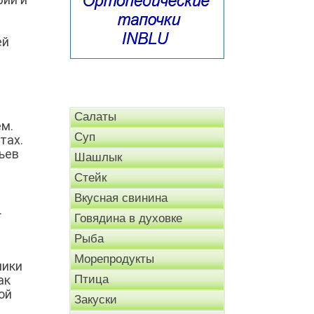
ей
Салаты
м.
Суп
тах.
ьев
Шашлык
Стейк
Вкусная свинина
.
Говядина в духовке
Рыба
Морепродукты
ники
ак
Птица
ой
Закуски