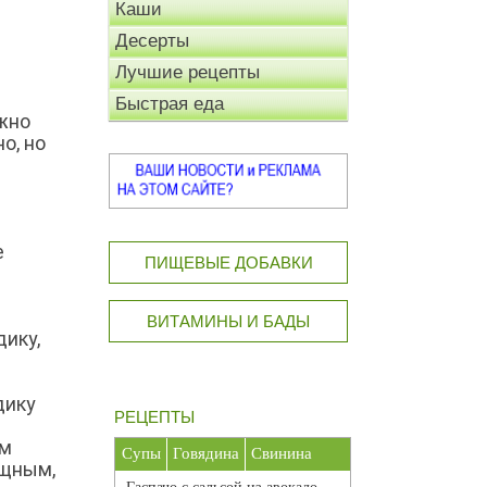
Каши
Десерты
Лучшие рецепты
Быстрая еда
жно
о, но
е
ПИЩЕВЫЕ ДОБАВКИ
ВИТАМИНЫ И БАДЫ
дику,
здику
РЕЦЕПТЫ
ем
Супы
Говядина
Свинина
ощным,