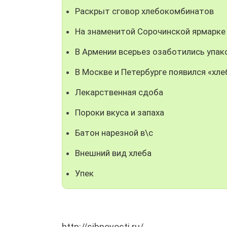
Раскрыт сговор хлебокомбинатов
На знаменитой Сорочинской ярмарке
В Армении всерьез озаботились упак
В Москве и Петербурге появился «хле
Лекарственная сдоба
Пороки вкуса и запаха
Батон нарезной в\с
Внешний вид хлеба
Упек
http://sibnovosti.ru/