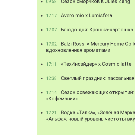
Сезон сморчков в Jules Zang
09:58
Avero mio x Lumisfera
17:17
Блюдо дня: Крошка-картошка с
17:07
Balzi Rossi × Mercury Home Coll
17:02
вдохновленная ароматами
«ТехИнсайдер» х Cosmic latte
17:11
Светлый праздник: пасхальная
12:38
Сезон освежающих открытий: 
12:14
«Кофемании»
Водка «Талка», «Зелёная Марка
12:21
«Альфа»: новый уровень чистоты вк