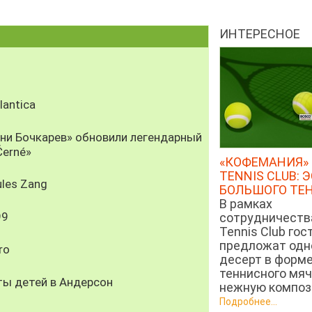
ИНТЕРЕСНОЕ
antica
рни Бочкарев» обновили легендарный
Černé»
«КОФЕМАНИЯ» 
TENNIS CLUB: 
les Zang
БОЛЬШОГО ТЕ
В рамках
99
сотрудничеств
Tennis Club гос
предложат од
ro
десерт в форм
теннисного мяч
ты детей в Андерсон
нежную компози
Подробнее...