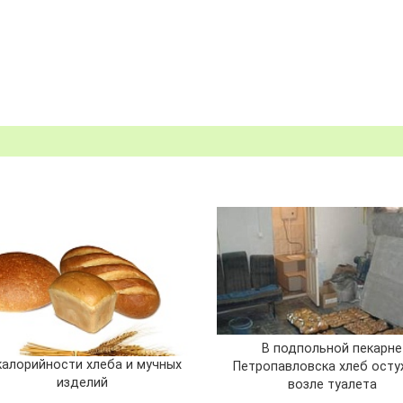
В подпольной пекарне
калорийности хлеба и мучных
Петропавловска хлеб ост
изделий
возле туалета