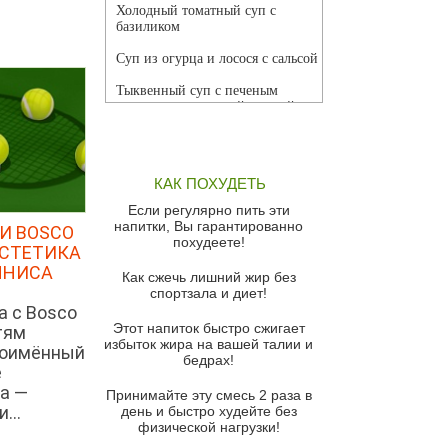
Холодный томатный суп с
базиликом
Суп из огурца и лосося с сальсой
Тыквенный суп с печеным
чесноком и томатной сальсой
Грибной суп
Томатный суп с кремом из
КАК ПОХУДЕТЬ
красного перца
Если регулярно пить эти
Парижский луковый суп
напитки, Вы гарантированно
И BOSCO
похудеете!
ЭСТЕТИКА
Суп из спаржи и горошка с
сыром пармезан
ННИСА
Как сжечь лишний жир без
спортзала и диет!
Суп-крем из цветной капусты
а с Bosco
Этот напиток быстро сжигает
тям
Французский луковый суп
избыток жира на вашей талии и
ноимённый
бедрах!
Суп из баклажанов с моцареллой
е
и гремолатой
а —
Принимайте эту смесь 2 раза в
...
Грибной крем-суп с кростини с
день и быстро худейте без
козьим сыром
физической нагрузки!