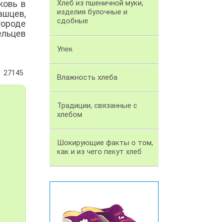
ковь в
Хлеб из пшеничной муки,
изделия булочные и
ашцев,
сдобные
городе
ельцев
Упек
27145
Влажность хлеба
Традиции, связанные с
хлебом
Шокирующие факты о том,
как и из чего пекут хлеб