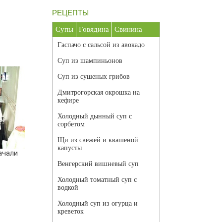
РЕЦЕПТЫ
Супы
Говядина
Свинина
Гаспачо с сальсой из авокадо
Суп из шампиньонов
Суп из сушеных грибов
Дмитрогорская окрошка на
кефире
Холодный дынный суп с
сорбетом
Щи из свежей и квашеной
капусты
ачали
Венгерский вишневый суп
Холодный томатный суп с
водкой
Холодный суп из огурца и
креветок