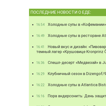
ПОСЛЕДНИЕ НОВОСТИ О ЕДЕ:
Холодные супы в «Кофемании»
16:54
Холодные супы в ресторане Atl
16:49
Новый вкус и дизайн: «Пивова
16:41
темный лагер «Крушовице Kronprinz 
Спешл-десерт «Медвезай» в Ju
16:36
Клубничный сезон в Dizengof/
16:29
Холодные супы в Atlantica Bist
16:22
Пора андерсонить: День защи
16:16