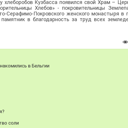
 у хлеборобов Кузбасса появился свой Храм – Цер
орительницы Хлебов» - покровительницы Землеп
то-Серафимо-Покровского женского монастыря в 
 памятник в благодарность за труд всех землед
знакомились в Бельгии
я?
тво соли