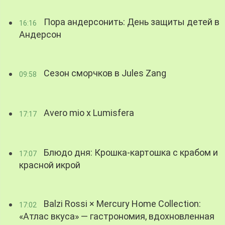
Пора андерсонить: День защиты детей в
16:16
Андерсон
Сезон сморчков в Jules Zang
09:58
Avero mio x Lumisfera
17:17
Блюдо дня: Крошка-картошка с крабом и
17:07
красной икрой
Balzi Rossi × Mercury Home Collection:
17:02
«Атлас вкуса» — гастрономия, вдохновленная