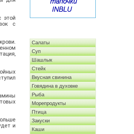
с этой
вок с
крови.
Салаты
менном
Суп
ация,
Шашлык
Стейк
койных
ступил
Вкусная свинина
Говядина в духовке
Рыба
тамины
стовых
Морепродукты
Птица
больше
Закуски
удет и
Каши