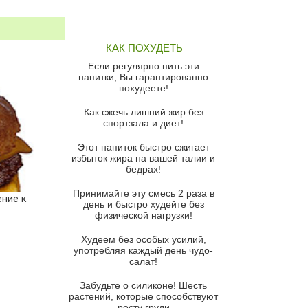
Грибной суп
Томатный суп с кремом из
КАК ПОХУДЕТЬ
красного перца
Если регулярно пить эти
Парижский луковый суп
напитки, Вы гарантированно
похудеете!
Суп из спаржи и горошка с
сыром пармезан
Как сжечь лишний жир без
спортзала и диет!
Суп-крем из цветной капусты
Этот напиток быстро сжигает
Французский луковый суп
избыток жира на вашей талии и
бедрах!
Суп из баклажанов с моцареллой
и гремолатой
Принимайте эту смесь 2 раза в
ние к
Грибной крем-суп с кростини с
день и быстро худейте без
козьим сыром
физической нагрузки!
Суп мисо с зеленым луком и
Худеем без особых усилий,
тофу
употребляя каждый день чудо-
салат!
Суп из помидоров черри с песто
из рукколы
Забудьте о силиконе! Шесть
растений, которые способствуют
Португальский чесночный суп с
росту груди