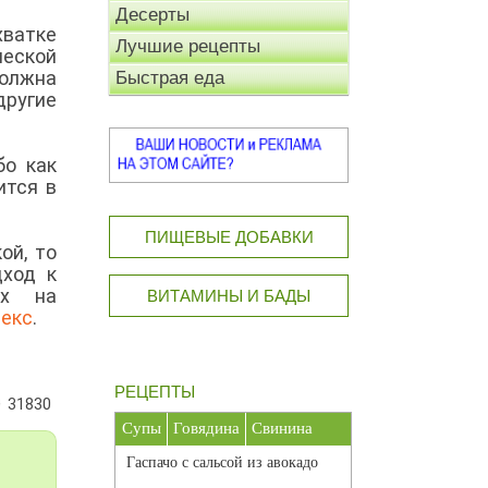
Десерты
хватке
Лучшие рецепты
ческой
олжна
Быстрая еда
другие
бо как
ится в
ПИЩЕВЫЕ ДОБАВКИ
ой, то
дход к
их на
ВИТАМИНЫ И БАДЫ
екс
.
РЕЦЕПТЫ
31830
Супы
Говядина
Свинина
Гаспачо с сальсой из авокадо