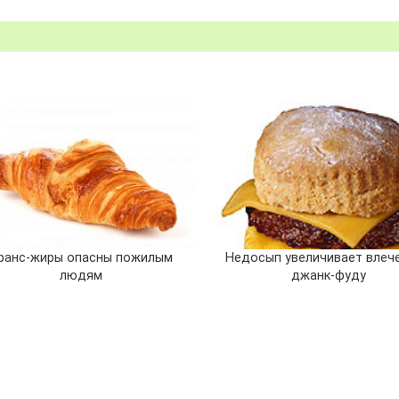
ранс-жиры опасны пожилым
Недосып увеличивает влече
людям
джанк-фуду