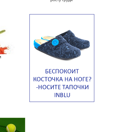
яйцом
Авголемоно
Том ям с тофу
Ирландский картофельный суп
Суп из пастернака
Пряный морковный суп во время
зимних холодов
и
Тосканский фасолевый суп
Американский суп из красной
фасоли с сальсой гуакамоле
Острый чечевичный суп с
кремом из петрушки
Суп с лапшой рамен в
Токийском стиле
Малайзийская лакса с
креветками
Японский суп-лапша