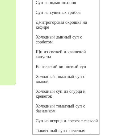
Суп из шампиньонов
Суп из сушеных грибов
Дмитрогорская окрошка на
кефире
Холодный дынный суп с
сорбетом
Щи из свежей и квашеной
капусты
Венгерский вишневый суп
Холодный томатный суп с
водкой
Холодный суп из огурца и
креветок
Холодный томатный суп с
базиликом
Суп из огурца и лосося с сальсой
Тыквенный суп с печеным
чесноком и томатной сальсой