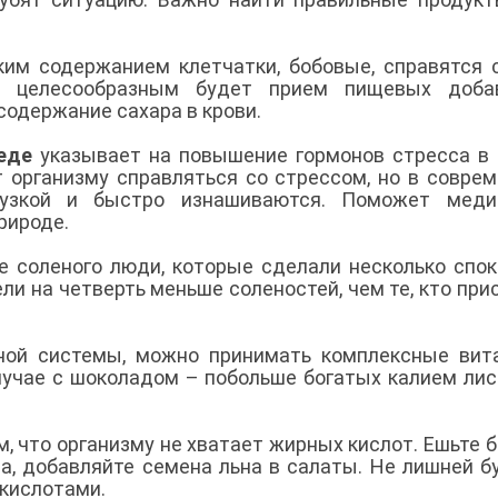
.
им содержанием клетчатки, бобовые, справятся 
, целесообразным будет прием пищевых доба
одержание сахара в крови.
еде
указывает на повышение гормонов стресса в 
организму справляться со стрессом, но в совре
узкой и быстро изнашиваются. Поможет медит
рироде.
е соленого люди, которые сделали несколько спо
ели на четверть меньше соленостей, чем те, кто при
вной системы, можно принимать комплексные ви
 случае с шоколадом – побольше богатых калием ли
м, что организму не хватает жирных кислот. Ешьте 
ла, добавляйте семена льна в салаты. Не лишней б
 кислотами.