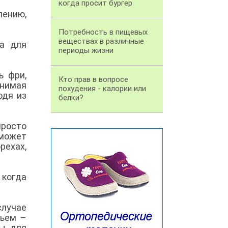
когда просит бургер
лению,
Потребность в пищевых
веществах в различные
ба для
периоды жизни
ь фри,
Кто прав в вопросе
инимая
похудения - калории или
одя из
белки?
просто
оможет
рехах,
 когда
случае
ньем –
ты для