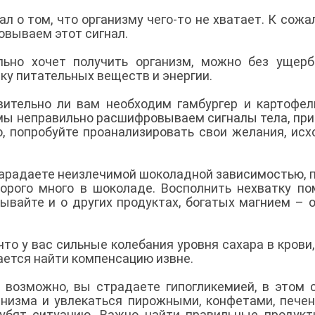
ал о том, что организму чего-то не хватает. К сожа
овываем этот сигнал.
льно хочет получить организм, можно без ущер
ку питательных веществ и энергии.
вительно ли вам необходим гамбургер и картофел
мы неправильно расшифровываем сигналы тела, пр
о, попробуйте проанализировать свои желания, исх
старадаете неизлечимой шоколадной зависимостью, 
торого много в шоколаде. Восполнить нехватку п
ывайте и о других продуктах, богатых магнием – о
 что у вас сильные колебания уровня сахара в крови,
ается найти компенсацию извне.
, возможно, вы страдаете гипогликемией, в этом 
ганизма и увлекаться пирожными, конфетами, пече
губят ситуацию. Важно найти правильные продук