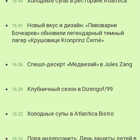
Холодные супы в ресторане Atlantica
16:49
Новый вкус и дизайн: «Пивоварни
16:41
Бочкарев» обновили легендарный темный
лагер «Крушовице Kronprinz Černé»
Спешл-десерт «Медвезай» в Jules Zang
16:36
Клубничный сезон в Dizengof/99
16:29
Холодные супы в Atlantica Bistro
16:22
Пора андерсонить: День защиты детей в
16:16