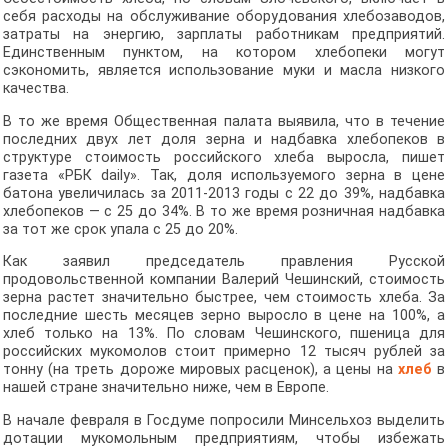
себя расходы на обслуживание оборудования хлебозаводов,
затраты на энергию, зарплаты работникам предприятий.
Единственным пунктом, на котором хлебопеки могут
сэкономить, является использование муки и масла низкого
качества.
В то же время Общественная палата выявила, что в течение
последних двух лет доля зерна и надбавка хлебопеков в
структуре стоимость российского хлеба выросла, пишет
газета «РБК daily». Так, доля используемого зерна в цене
батона увеличилась за 2011-2013 годы с 22 до 39%, надбавка
хлебопеков — с 25 до 34%. В то же время розничная надбавка
за тот же срок упала с 25 до 20%.
Как заявил председатель правления Русской
продовольственной компании Валерий Чешинский, стоимость
зерна растет значительно быстрее, чем стоимость хлеба. За
последние шесть месяцев зерно выросло в цене на 100%, а
хлеб только на 13%. По словам Чешинского, пшеница для
российских мукомолов стоит примерно 12 тысяч рублей за
тонну (на треть дороже мировых расценок), а цены на
хлеб
в
нашей стране значительно ниже, чем в Европе.
В начале февраля в Госдуме попросили Минсельхоз выделить
дотации мукомольным предприятиям, чтобы избежать