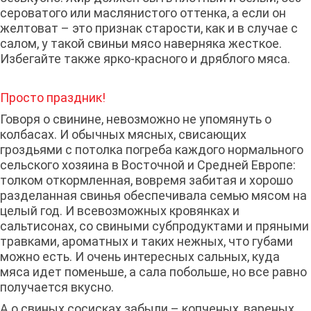
сероватого или маслянистого оттенка, а если он
желтоват – это признак старости, как и в случае с
салом, у такой свиньи мясо наверняка жесткое.
Избегайте также ярко-красного и дряблого мяса.
Просто праздник!
Говоря о свинине, невозможно не упомянуть о
колбасах. И обычных мясных, свисающих
гроздьями с потолка погреба каждого нормального
сельского хозяина в Восточной и Средней Европе:
толком откормленная, вовремя забитая и хорошо
разделанная свинья обеспечивала семью мясом на
целый год. И всевозможных кровянках и
сальтисонах, со свиными субпродуктами и пряными
травками, ароматных и таких нежных, что губами
можно есть. И очень интересных сальных, куда
мяса идет поменьше, а сала побольше, но все равно
получается вкусно.
А о свиных сосисках забыли – копченых, вареных,