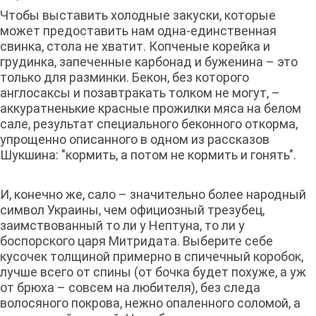
Чтобы выставить холодные закуски, которые
может предоставить нам одна-единственная
свинка, стола не хватит. Копченые корейка и
грудинка, запеченные карбонад и буженина – это
только для разминки. Бекон, без которого
англосаксы и позавтракать толком не могут, –
аккуратненькие красные прожилки мяса на белом
сале, результат специального беконного откорма,
упрощенно описанного в одном из рассказов
Шукшина: "кормить, а потом не кормить и гонять".
И, конечно же, сало – значительно более народный
символ Украины, чем официозный трезубец,
заимствованный то ли у Нептуна, то ли у
боспорского царя Митридата. Выберите себе
кусочек толщиной примерно в спичечный коробок,
лучше всего от спины (от бочка будет похуже, а уж
от брюха – совсем на любителя), без следа
волосяного покрова, нежно опаленного соломой, а