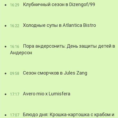
Клубничный сезон в Dizengof/99
16:29
Холодные супы в Atlantica Bistro
16:22
Пора андерсонить: День защиты детей в
16:16
Андерсон
Сезон сморчков в Jules Zang
09:58
Avero mio x Lumisfera
17:17
Блюдо дня: Крошка-картошка с крабом и
17:07