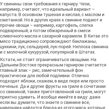
У свинины свои требования к гарниру. Чехи,
например, считают, что идеальный вариант –
капуста. В основном тушеная и кислая, с маслом и
сметанкой. Но в других краях к свинине подают и
прочие овощи – например, картофель, слегка
подваренный, а потом обжаренный в смеси
сливочного масла и сахарной карамели. В Китае это
мясо традиционно сопровождают баклажаны,
цуккини, лук, сельдерей, лук-порей. Неплоха свинина
и с молочной кукурузой, популярной в Штатах.
Кстати, не стоит ограничиваться овощами. На
Дальнем Востоке прекрасным гарниром считается
главный злак – рис, замечательный фон
практически для любой подливки. Отлично
подходят яблоки, скажем, в виде пюре или просто
печеные. Да и другие фрукты на гриле в сочетании
со свининой, также приготовленной на гриле, могут
приятно удивить. И вообще имейте в виду: даже
если вы думаете, что знаете о свинине все,
наверняка найдутся блюда из этого мяса, которые