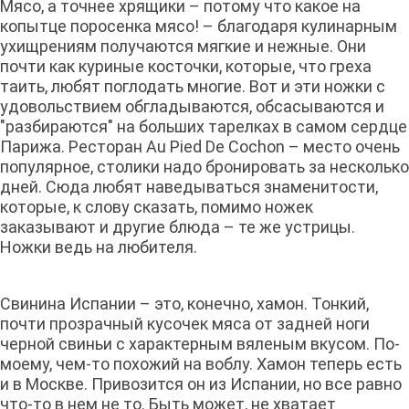
Мясо, а точнее хрящики – потому что какое на
копытце поросенка мясо! – благодаря кулинарным
ухищрениям получаются мягкие и нежные. Они
почти как куриные косточки, которые, что греха
таить, любят поглодать многие. Вот и эти ножки с
удовольствием обгладываются, обсасываются и
"разбираются" на больших тарелках в самом сердце
Парижа. Ресторан Au Pied De Cochon – место очень
популярное, столики надо бронировать за несколько
дней. Сюда любят наведываться знаменитости,
которые, к слову сказать, помимо ножек
заказывают и другие блюда – те же устрицы.
Ножки ведь на любителя.
Свинина Испании – это, конечно, хамон. Тонкий,
почти прозрачный кусочек мяса от задней ноги
черной свиньи с характерным вяленым вкусом. По-
моему, чем-то похожий на воблу. Хамон теперь есть
и в Москве. Привозится он из Испании, но все равно
что-то в нем не то. Быть может, не хватает