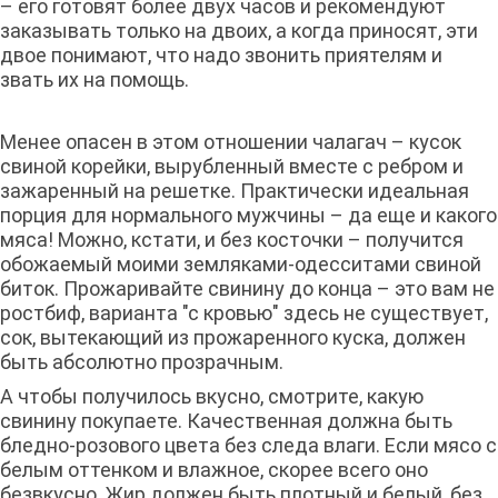
– его готовят более двух часов и рекомендуют
заказывать только на двоих, а когда приносят, эти
двое понимают, что надо звонить приятелям и
звать их на помощь.
Менее опасен в этом отношении чалагач – кусок
свиной корейки, вырубленный вместе с ребром и
зажаренный на решетке. Практически идеальная
порция для нормального мужчины – да еще и какого
мяса! Можно, кстати, и без косточки – получится
обожаемый моими земляками-одесситами свиной
биток. Прожаривайте свинину до конца – это вам не
ростбиф, варианта "с кровью" здесь не существует,
сок, вытекающий из прожаренного куска, должен
быть абсолютно прозрачным.
А чтобы получилось вкусно, смотрите, какую
свинину покупаете. Качественная должна быть
бледно-розового цвета без следа влаги. Если мясо с
белым оттенком и влажное, скорее всего оно
безвкусно. Жир должен быть плотный и белый, без