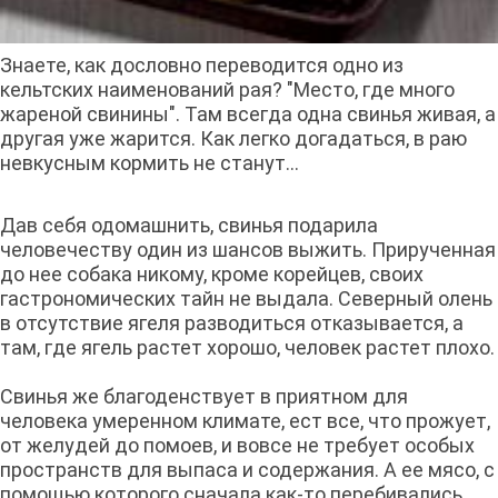
Знаете, как дословно переводится одно из
кельтских наименований рая? "Место, где много
жареной свинины". Там всегда одна свинья живая, а
другая уже жарится. Как легко догадаться, в раю
невкусным кормить не станут…
Дав себя одомашнить, свинья подарила
человечеству один из шансов выжить. Прирученная
до нее собака никому, кроме корейцев, своих
гастрономических тайн не выдала. Северный олень
в отсутствие ягеля разводиться отказывается, а
там, где ягель растет хорошо, человек растет плохо.
Свинья же благоденствует в приятном для
человека умеренном климате, ест все, что прожует,
от желудей до помоев, и вовсе не требует особых
пространств для выпаса и содержания. А ее мясо, с
помощью которого сначала как-то перебивались,