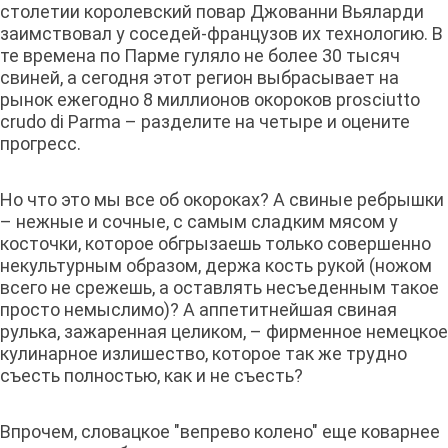
столетии королевский повар Джованни Вьяларди
заимствовал у соседей-французов их технологию. В
те времена по Парме гуляло не более 30 тысяч
свиней, а сегодня этот регион выбрасывает на
рынок ежегодно 8 миллионов окороков prosciutto
crudo di Parma – разделите на четыре и оцените
прогресс.
Но что это мы все об окороках? А свиные ребрышки
– нежные и сочные, с самым сладким мясом у
косточки, которое обгрызаешь только совершенно
некультурным образом, держа кость рукой (ножом
всего не срежешь, а оставлять несъеденным такое
просто немыслимо)? А аппетитнейшая свиная
рулька, зажаренная целиком, – фирменное немецкое
кулинарное излишество, которое так же трудно
съесть полностью, как и не съесть?
Впрочем, словацкое "вепрево колено" еще коварнее