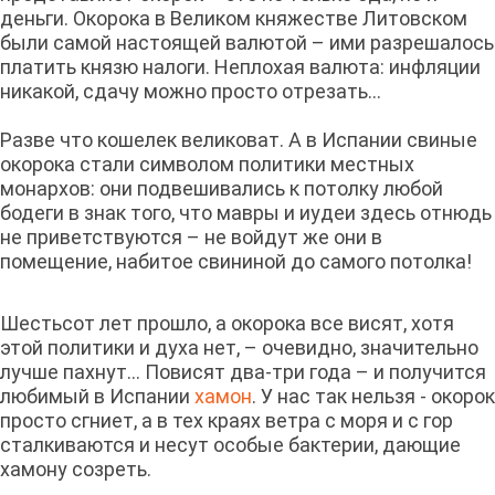
деньги. Окорока в Великом княжестве Литовском
были самой настоящей валютой – ими разрешалось
платить князю налоги. Неплохая валюта: инфляции
никакой, сдачу можно просто отрезать…
Разве что кошелек великоват. А в Испании свиные
окорока стали символом политики местных
монархов: они подвешивались к потолку любой
бодеги в знак того, что мавры и иудеи здесь отнюдь
не приветствуются – не войдут же они в
помещение, набитое свининой до самого потолка!
Шестьсот лет прошло, а окорока все висят, хотя
этой политики и духа нет, – очевидно, значительно
лучше пахнут… Повисят два-три года – и получится
любимый в Испании
хамон
. У нас так нельзя - окорок
просто сгниет, а в тех краях ветра с моря и с гор
сталкиваются и несут особые бактерии, дающие
хамону созреть.