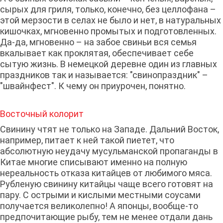
сырых для гриля, только, конечно, без целлофана –
этой мерзости в селах не было и нет, в натуральных
кишочках, мгновенно промытых и подготовленных.
Да-да, мгновенно – на забое свиньи вся семья
вкалывает как проклятая, обеспечивает себе
сытую жизнь. В немецкой деревне один из главных
праздников так и называется: "свинопраздник" –
"швайнфест". К чему он приурочен, понятно.
Восточный колорит
Свинину чтят не только на Западе. Дальний Восток,
например, питает к ней такой пиетет, что
абсолютную неудачу мусульманской пропаганды в
Китае многие списывают именно на полную
нереальность отказа китайцев от любимого мяса.
Рубленую свинину китайцы чаще всего готовят на
пару. С острыми и кислыми местными соусами
получается великолепно! А японцы, вообще-то
предпочитающие рыбу, тем не менее отдали дань