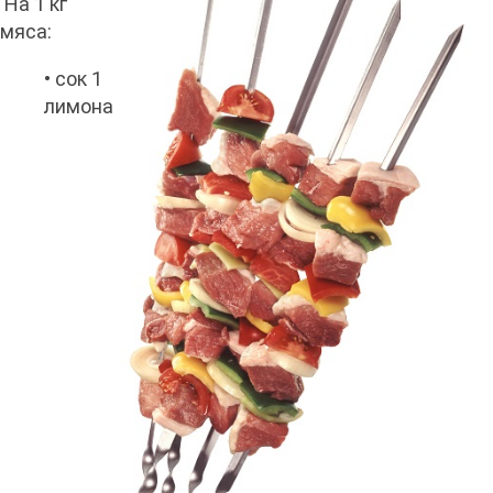
На 1 кг
мяса:
• сок 1
лимона