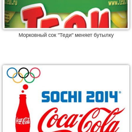
Морковный сок "Теди" меняет бутылку