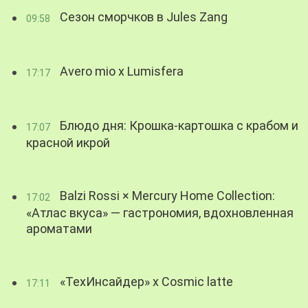
Сезон сморчков в Jules Zang
09:58
Avero mio x Lumisfera
17:17
Блюдо дня: Крошка-картошка с крабом и
17:07
красной икрой
Balzi Rossi × Mercury Home Collection:
17:02
«Атлас вкуса» — гастрономия, вдохновленная
ароматами
«ТехИнсайдер» х Cosmic latte
17:11