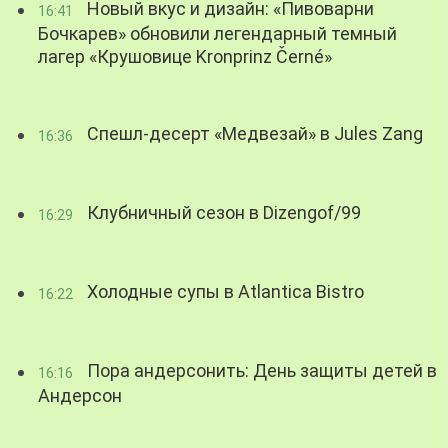
Новый вкус и дизайн: «Пивоварни
16:41
Бочкарев» обновили легендарный темный
лагер «Крушовице Kronprinz Černé»
Спешл-десерт «Медвезай» в Jules Zang
16:36
Клубничный сезон в Dizengof/99
16:29
Холодные супы в Atlantica Bistro
16:22
Пора андерсонить: День защиты детей в
16:16
Андерсон