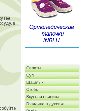
у (ее
суду, в
Салаты
Суп
Шашлык
Стейк
Вкусная свинина
Говядина в духовке
робуйте