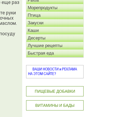
Рыба
е еще раз
Морепродукты
те руки
Птица
вочных
 маслом.
Закуски
Каши
 посуду
Десерты
Лучшие рецепты
Быстрая еда
ПИЩЕВЫЕ ДОБАВКИ
ВИТАМИНЫ И БАДЫ