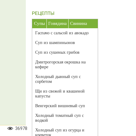
РЕЦЕПТЫ
Супы
Говядина
Свинина
Гаспачо с сальсой из авокадо
Суп из шампиньонов
Суп из сушеных грибов
Дмитрогорская окрошка на
кефире
Холодный дынный суп с
сорбетом
Щи из свежей и квашеной
капусты
Венгерский вишневый суп
Холодный томатный суп с
водкой
36978
Холодный суп из огурца и
креветок