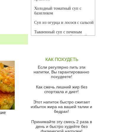
Холодный томатный суп с
базиликом
Суп из огурца и лосося с сальсой
Тыквенный суп с печеным
чесноком и томатной сальсой
Грибной суп
Томатный суп с кремом из
КАК ПОХУДЕТЬ
красного перца
Если регулярно пить эти
Парижский луковый суп
напитки, Вы гарантированно
похудеете!
Суп из спаржи и горошка с
сыром пармезан
Как сжечь лишний жир без
спортзала и диет!
Суп-крем из цветной капусты
Этот напиток быстро сжигает
Французский луковый суп
избыток жира на вашей талии и
бедрах!
Суп из баклажанов с моцареллой
шие
и гремолатой
Принимайте эту смесь 2 раза в
Грибной крем-суп с кростини с
день и быстро худейте без
козьим сыром
физической нагрузки!