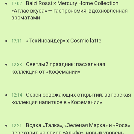
Balzi Rossi × Mercury Home Collection:
17:02
«Атлас вкуса» — гастрономия, вдохновленная
ароматами
«ТехИнсайдер» х Cosmic latte
17:11
Светлый праздник: пасхальная
12:38
коллекция от «Кофемании»
Сезон освежающих открытий: авторская
12:14
коллекция напитков в «Кофемании»
Водка «Талка», «Зелёная Марка» и «Роса»
12:21
переходит на спирт «Альфа»: новый уровень