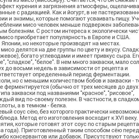
эффект курения и загрязнения атмосферы, ощелачив
нные с радиацией. Как и йогурт, в не пастеризован
ии и энзимы, которые помогают усваивать пищу. У
треблении мисо человек меньше подвержен заболева
м болезням. С ростом интереса к экологически чи
 мисо приобретает популярность в Европе и США.
Японии, но некоторые производят на местах.
исо делятся на две группы по цвету и вкусу. Сладк
жевое), богато углеводами и имеет привкус сыра. Ег
 "сладкое", "белое". В нем много закваски, мало сол
х до восьми недель в зависимости от рецепта и
ответствует определенный период ферментации.
ли, но с меньшим количеством бобов и закваски - 
ше ферментируется (обычно от трех месяцев до двух 
ипа закваски под названиями "красное", "рисовое",
Каждый вид по-своему полезен. В частности, в сладко
оты, а в темном - белка.
евый соус сёю, без которого практически невозмож
блюда. Метод его изготовления восходит к XVI веку.
ятия, которые готовят этот соус по старым рецепта
а года). Приготовленный таким способом сёю пере
либо консервантов или добавок. Присутствуют тольк