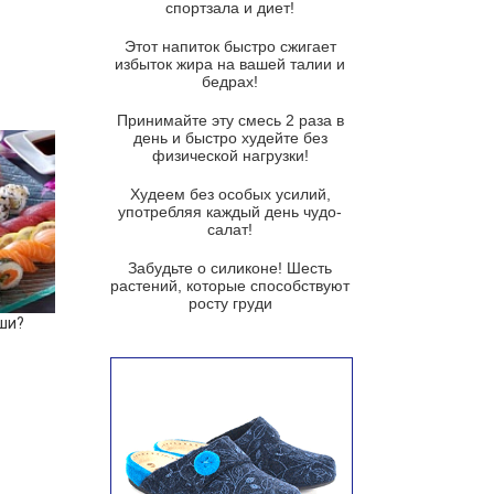
спортзала и диет!
Суп-крем из цветной капусты
Этот напиток быстро сжигает
Французский луковый суп
избыток жира на вашей талии и
бедрах!
Суп из баклажанов с моцареллой
и гремолатой
Принимайте эту смесь 2 раза в
Грибной крем-суп с кростини с
день и быстро худейте без
козьим сыром
физической нагрузки!
Суп мисо с зеленым луком и
Худеем без особых усилий,
тофу
употребляя каждый день чудо-
салат!
Суп из помидоров черри с песто
из рукколы
Забудьте о силиконе! Шесть
растений, которые способствуют
Португальский чесночный суп с
росту груди
яйцом
ши?
Авголемоно
Том ям с тофу
Ирландский картофельный суп
Суп из пастернака
Пряный морковный суп во время