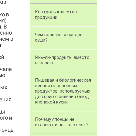
ыми
Контроль качества
ко в
продукции
я).
. В
бенно
Чем полезны и вредны
 чем в
суши?
й
т
ой
Инь-ян-продукты вместо
лекарств
ачале
ью
Пищевая и биологическая
ценность основных
ных
продуктов, используемых
для приготовления блюд
ления
японской кухни
ы -
ого и
Почему японцы не
стареют и не толстеют?
японцы