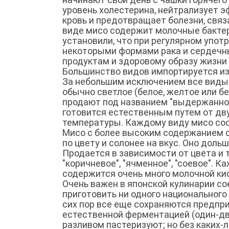
уровень холестерина, нейтрализует 
кровь и предотвращает болезни, связа
виде мисо содержит молочные бактер
установили, что при регулярном упо
некоторыми формами рака и сердечны
продуктам и здоровому образу жизни
Большинство видов импортируется из 
За небольшим исключением все виды м
обычно светлое (белое, желтое или бе
продают под названием "выдержанное",
готовится естественным путем от дву
температуры. Каждому виду мисо со
Мисо с более высоким содержанием со
по цвету и солонее на вкус. Оно доль
Продается в зависимости от цвета и т
"коричневое", "ячменное", "соевое". 
содержится очень много молочной кисл
Очень важен в японской кулинарии со
приготовить ни одного национального 
сих пор все еще сохраняются предпри
естественной ферментацией (один-дв
разливом пастеризуют; но без каких-