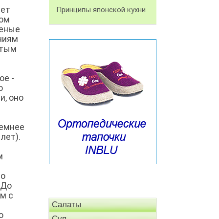
ает
Принципы японской кухни
ном
ченые
ниям
стым
ое -
о
и, оно
темнее
лет).
м
но
 До
м с
д
Салаты
о
Суп