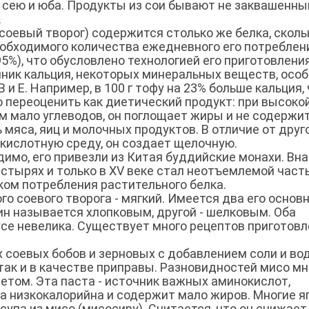
о, сею и юба. Продукты из сои бывают не заквашенн
.
к соевый творог) содержится столько же белка, сколь
еобходимого количества ежедневного его потреблени
5%), что обусловлено технологией его приготовления
очник кальция, некоторых минеральных веществ, осо
и Е. Например, в 100 г тофу на 23% больше кальция,
о переоценить как диетический продукт: при высоко
ем мало углеводов, он поглощает жиры и не содержи
 мяса, яиц и молочных продуктов. В отличие от друг
ислотную среду, он создает щелочную.
димо, его привезли из Китая буддийские монахи. Вн
стырях и только в XV веке стал неотъемлемой част
ком потребления растительного белка.
ого соевого творога - мягкий. Имеется два его основ
ин называется хлопковым, другой - шелковым. Оба
усе невелика. Существует много рецептов приготов
х соевых бобов и зерновых с добавлением соли и вод
так и в качестве приправы. Разновидностей мисо мн
ветом. Эта паста - источник важных аминокислот,
на низкокалорийна и содержит мало жиров. Многие 
супа из мисо (мисосиру). Считается, что он снижает