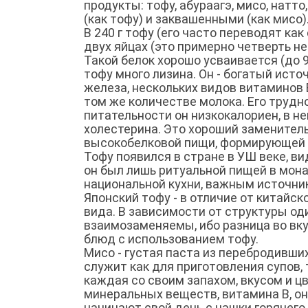
продукты: тофу, абураагэ, мисо, натт
(как тофу) и заквашенными (как мисо)
В 240 г тофу (его часто переводят ка
двух яйцах (это примерно четверть н
Такой белок хорошо усваивается (до 9
тофу много лизина. Он - богатый ист
железа, нескольких видов витаминов В 
том же количестве молока. Его трудн
питательности он низкокалориен, в н
холестерина. Это хороший заменитель
высокобелковой пищи, формирующей к
Тофу появился в стране в УШ веке, ви
он был лишь ритуальной пищей в мона
национальной кухни, важным источни
Японский тофу - в отличие от китайск
вида. В зависимости от структуры од
взаимозаменяемы, ибо разница во вк
блюд с использованием тофу.
Мисо - густая паста из перебродивши
служит как для приготовления супов, 
каждая со своим запахом, вкусом и ц
минеральных веществ, витамина В, о
начинают свой день с чашки горячего 