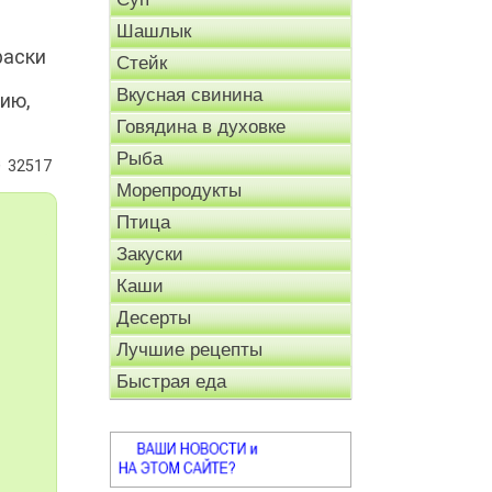
Шашлык
раски
Стейк
Вкусная свинина
ию,
Говядина в духовке
Рыба
32517
Морепродукты
Птица
Закуски
Каши
Десерты
Лучшие рецепты
Быстрая еда