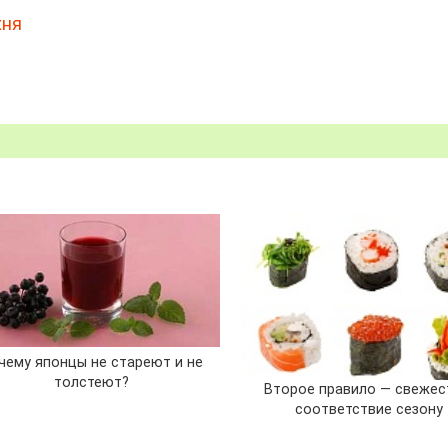
хня
чему японцы не стареют и не
толстеют?
Второе правило — свежес
соответствие сезону