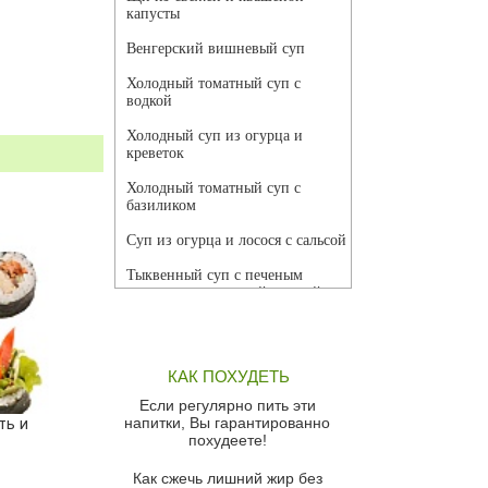
капусты
Венгерский вишневый суп
Холодный томатный суп с
водкой
Холодный суп из огурца и
креветок
Холодный томатный суп с
базиликом
Суп из огурца и лосося с сальсой
Тыквенный суп с печеным
чесноком и томатной сальсой
Грибной суп
Томатный суп с кремом из
КАК ПОХУДЕТЬ
красного перца
Если регулярно пить эти
Парижский луковый суп
напитки, Вы гарантированно
ть и
похудеете!
Суп из спаржи и горошка с
сыром пармезан
Как сжечь лишний жир без