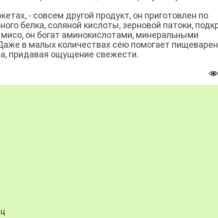
етах, - совсем другой продукт, он приготовлен по
ного белка, соляной кислоты, зерновой патоки, подк
 и мисо, он богат аминокислотами, минеральными
Даже в малых количествах сёю помогает пищеварен
да, придавая ощущение свежести.
иц