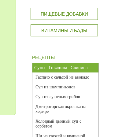
ПИЩЕВЫЕ ДОБАВКИ
ВИТАМИНЫ И БАДЫ
РЕЦЕПТЫ
Супы
Говядина
Свинина
Гаспачо с сальсой из авокадо
Суп из шампиньонов
Суп из сушеных грибов
Дмитрогорская окрошка на
кефире
Холодный дынный суп с
сорбетом
Щи из свежей и квашеной