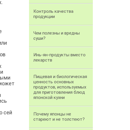
.
Контроль качества
продукции
е
Чем полезны и вредны
суши?
или
тов
Инь-ян-продукты вместо
лекарств
х
 и
Пищевая и биологическая
ными
ценность основных
 может
продуктов, используемых
для приготовления блюд
ы
японской кухни
ись
о сей
Почему японцы не
стареют и не толстеют?