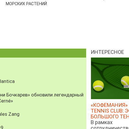
МОРСКИХ РАСТЕНИЙ
ИНТЕРЕСНОЕ
antica
рни Бочкарев» обновили легендарный
Černé»
«КОФЕМАНИЯ» 
TENNIS CLUB: 
les Zang
БОЛЬШОГО ТЕ
В рамках
99
сотрудничеств