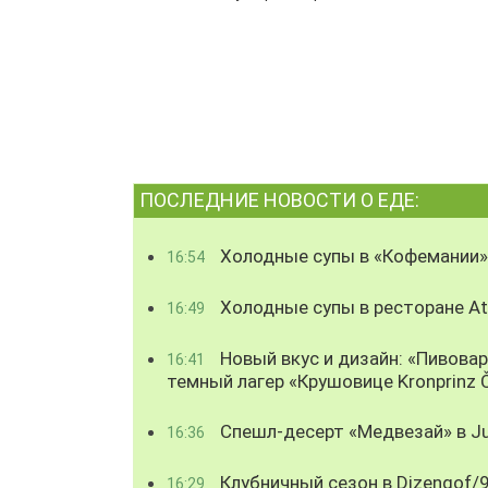
ПОСЛЕДНИЕ НОВОСТИ О ЕДЕ:
Холодные супы в «Кофемании»
16:54
Холодные супы в ресторане Atl
16:49
Новый вкус и дизайн: «Пивова
16:41
темный лагер «Крушовице Kronprinz 
Спешл-десерт «Медвезай» в Ju
16:36
Клубничный сезон в Dizengof/
16:29