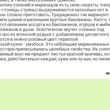
нских солений и маринадов есть свои секреты. Нап
й столицы страны) выдерживаются несколько лет в
ень сложно приготовить. Традиционно так маринуют
па цукини и маленькие круглые баклажаны. Киото, 
готовлением ассорти из баклажанов, огурцов и имби
клажанов и дыни. Экзотически звучит соленье под
о оно из японской редьки с добавлением десертного 
тся в нежно-розовый цвет периллой.
нской кухне - умэбоси. Это небольшие маринованные
сстари приписывались целебные свойства. Их солят
жаемый вкус им придают листья красной крапивы, к
ка, действительно каждая, хуже или лучше, но смо