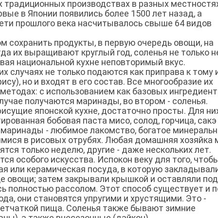
их традиционных производствах в разных местностях
вые в Японии появились более 1500 лет назад, а
рети прошлого века насчитывалось свыше 64 видов
м сохранить продукты, в первую очередь овощи, на
гда их выращивают круглый год, соленья не только н
давая национальной кухне неповторимый вкус.
их случаях не только подаются как приправа к тому 
су), но и входят в его состав. Все многообразие их
 методах: с использованием как базовых ингредиен
случае получаются маринады, во втором - соленья.
исущие японской кухне, достаточно просты. Для ни
рованная бобовая паста мисо, солод, горчица, сакэ
 маринады - любимое лакомство, богатое минераль
мися в рисовых отрубях. Любая домашняя хозяйка
тся только неделю, другие - даже нескольких лет.
ся особого искусства. Испокон веку для того, чтоб
ая или керамическая посуда, в которую закладывал
це овощи; затем закрывали крышкой и оставляли под
сь полностью рассолом. Этот способ существует и п
ода, они становятся упругими и хрустящими. Это -
етчаткой пища. Соленья также бывают зимние
аны), а также внесезонные (дайкон).