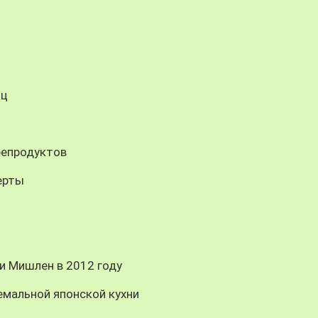
иц
репродуктов
ерты
и Мишлен в 2012 году
емальной японской кухни