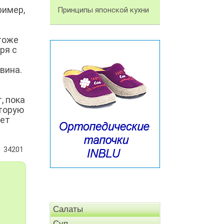
ример,
Принципы японской кухни
тоже
ря с
вина.
, пока
оторую
жет
34201
Салаты
Суп