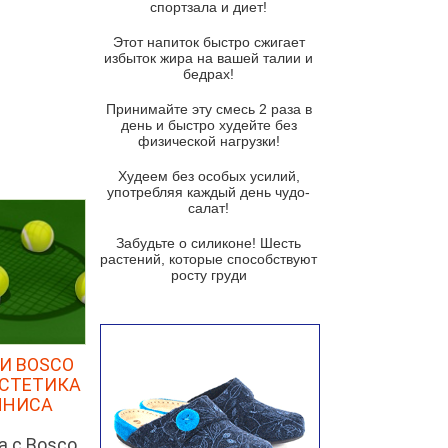
спортзала и диет!
Суп-крем из цветной капусты
Этот напиток быстро сжигает
Французский луковый суп
избыток жира на вашей талии и
бедрах!
Суп из баклажанов с моцареллой
и гремолатой
Принимайте эту смесь 2 раза в
Грибной крем-суп с кростини с
день и быстро худейте без
козьим сыром
физической нагрузки!
Суп мисо с зеленым луком и
Худеем без особых усилий,
тофу
употребляя каждый день чудо-
салат!
Суп из помидоров черри с песто
из рукколы
Забудьте о силиконе! Шесть
растений, которые способствуют
Португальский чесночный суп с
росту груди
яйцом
Авголемоно
Том ям с тофу
И BOSCO
Ирландский картофельный суп
ЭСТЕТИКА
ННИСА
Суп из пастернака
а с Bosco
Пряный морковный суп во время