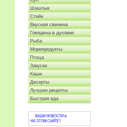
Шашлык
Стейк
Вкусная свинина
Говядина в духовке
Рыба
Морепродукты
Птица
Закуски
Каши
Десерты
Лучшие рецепты
Быстрая еда