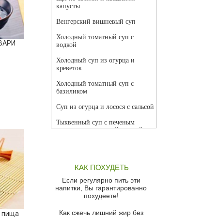
капусты
Венгерский вишневый суп
Холодный томатный суп с
ВАРИ
водкой
Холодный суп из огурца и
креветок
Холодный томатный суп с
базиликом
Суп из огурца и лосося с сальсой
Тыквенный суп с печеным
чесноком и томатной сальсой
Грибной суп
Томатный суп с кремом из
КАК ПОХУДЕТЬ
красного перца
Если регулярно пить эти
Парижский луковый суп
напитки, Вы гарантированно
похудеете!
Суп из спаржи и горошка с
сыром пармезан
Как сжечь лишний жир без
 пища