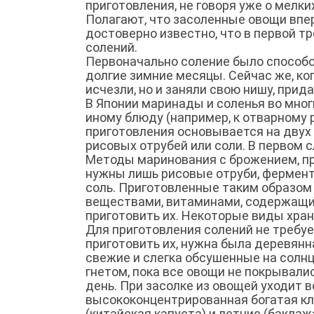
приготовления, не говоря уже о мелк
Полагают, что засоленные овощи впер
достоверно известно, что в первой т
солений.
Первоначально соление было способо
долгие зимние месяцы. Сейчас же, ко
исчезли, но и заняли свою нишу, при
В Японии маринады и соленья во мног
иному блюду (например, к отварному ри
приготовления основывается на двух
рисовых отрубей или соли. В первом 
Методы маринования с брожением, пр
нужны лишь рисовые отруби, ферменти
соль. Приготовленные таким образом
веществами, витаминами, содержащи
приготовить их. Некоторые виды храня
Для приготовления солений не требует
приготовить их, нужна была деревянн
свежие и слегка обсушенные на солн
гнетом, пока все овощи не покрывали
день. При засолке из овощей уходит в
высококонцентрированная богатая кл
(китайская капуста) и летние (баклаж