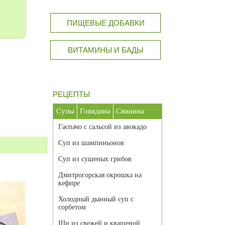
ПИЩЕВЫЕ ДОБАВКИ
ВИТАМИНЫ И БАДЫ
РЕЦЕПТЫ
Супы
Говядина
Свинина
Гаспачо с сальсой из авокадо
Суп из шампиньонов
Суп из сушеных грибов
Дмитрогорская окрошка на
кефире
Холодный дынный суп с
сорбетом
Щи из свежей и квашеной