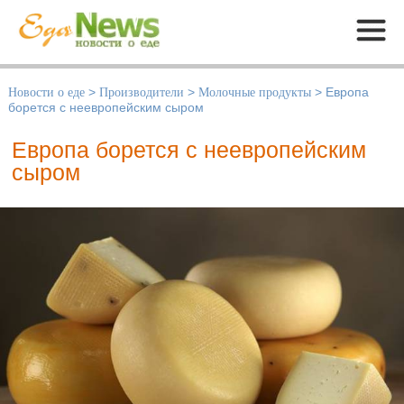
Меню
Новости о еде
>
Производители
>
Молочные продукты
>
Европа
борется с неевропейским сыром
Европа борется с неевропейским
сыром