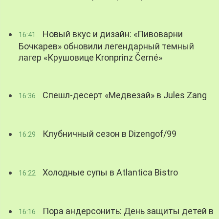
Новый вкус и дизайн: «Пивоварни
16:41
Бочкарев» обновили легендарный темный
лагер «Крушовице Kronprinz Černé»
Спешл-десерт «Медвезай» в Jules Zang
16:36
Клубничный сезон в Dizengof/99
16:29
Холодные супы в Atlantica Bistro
16:22
Пора андерсонить: День защиты детей в
16:16