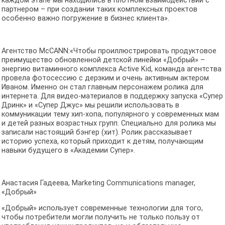
каждом этапе мы находились в плотном взаимодействии с
партнером – при создании таких комплексных проектов
особенно важно погружение в бизнес клиента».
Агентство McCANN:«Чтобы проиллюстрировать продуктовое
преимущество обновленной детской линейки «Добрый» –
энергию витаминного комплекса Active Kid, команда агентства
провела фотосессию с дерзким и очень активным актером
Иваном. Именно он стал главным персонажем ролика для
интернета. Для видео-материалов в поддержку запуска «Супер
Дринк» и «Супер Джус» мы решили использовать в
коммуникации тему хип-хопа, популярного у современных мам
и детей разных возрастных групп. Специально для ролика мы
записали настоящий бэнгер (хит). Ролик рассказывает
историю успеха, который приходит к детям, получающим
навыки будущего в «Академии Супер».
Анастасия Гадеева, Marketing Communications manager,
«Добрый»
«Добрый» использует современные технологии для того,
чтобы потребители могли получить не только пользу от