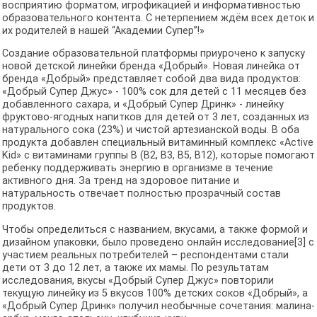
восприятию форматом, игрофикацией и информативностью
образовательного контента. С нетерпением ждём всех деток и
их родителей в нашей “Академии Супер”!»
Создание образовательной платформы приурочено к запуску
новой детской линейки бренда «Добрый». Новая линейка от
бренда «Добрый» представляет собой два вида продуктов:
«Добрый Супер Джус» - 100% сок для детей с 11 месяцев без
добавленного сахара, и «Добрый Супер Дринк» - линейку
фруктово-ягодных напитков для детей от 3 лет, созданных из
натурального сока (23%) и чистой артезианской воды. В оба
продукта добавлен специальный витаминный комплекс «Active
Kid» с витаминами группы B (В2, В3, В5, В12), которые помогают
ребенку поддерживать энергию в организме в течение
активного дня. За тренд на здоровое питание и
натуральность отвечает полностью прозрачный состав
продуктов.
Чтобы определиться с названием, вкусами, а также формой и
дизайном упаковки, было проведено онлайн исследование[3] с
участием реальных потребителей – респондентами стали
дети от 3 до 12 лет, а также их мамы. По результатам
исследования, вкусы «Добрый Супер Джус» повторили
текущую линейку из 5 вкусов 100% детских соков «Добрый», а
«Добрый Супер Дринк» получил необычные сочетания: малина-