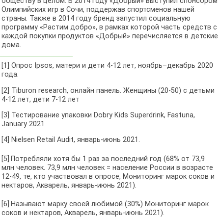
обществу в целом. В 2014 году «Добрый» выступил спонсором
Олимпийских игр в Сочи, поддержав спортсменов нашей
страны. Также в 2014 году бренд запустил социальную
программу «Растим добро», в рамках которой часть средств с
каждой покупки продуктов «Добрый» перечисляется в детские
дома.
[1] Опрос Ipsos, матери и дети 4-12 лет, ноябрь–декабрь 2020
года.
[2] Tiburon research, онлайн панель. Женщины (20-50) с детьми
4-12 лет, дети 7-12 лет
[3] Тестирование упаковки Dobry Kids Superdrink, Fastuna,
January 2021
[4] Nielsen Retail Audit, январь-июнь 2021.
[5]
Потребляли хотя бы 1 раз за последний год (68% от 73,9
млн человек. 73,9 млн человек = население России в возрасте
12-49, те, кто участвовал в опросе, Мониторинг марок соков и
нектаров, Акварель, январь-июнь 2021).
[6]
Называют марку своей любимой (30%) Мониторинг марок
соков и нектаров, Акварель, январь-июнь 2021).