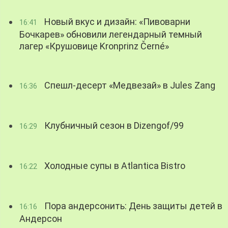
Новый вкус и дизайн: «Пивоварни
16:41
Бочкарев» обновили легендарный темный
лагер «Крушовице Kronprinz Černé»
Спешл-десерт «Медвезай» в Jules Zang
16:36
Клубничный сезон в Dizengof/99
16:29
Холодные супы в Atlantica Bistro
16:22
Пора андерсонить: День защиты детей в
16:16
Андерсон