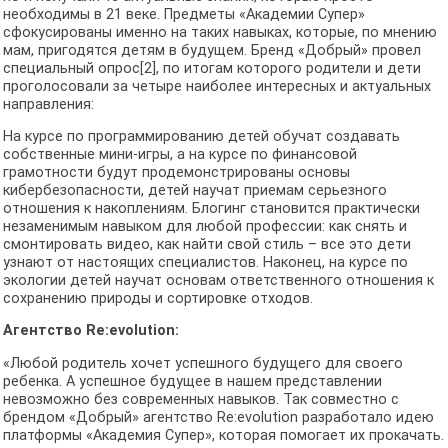
необходимы в 21 веке. Предметы «Академии Супер»
сфокусированы именно на таких навыках, которые, по мнению
мам, пригодятся детям в будущем. Бренд «Добрый» провел
специальный опрос[2], по итогам которого родители и дети
проголосовали за четыре наиболее интересных и актуальных
направления:
На курсе по программированию детей обучат создавать
собственные мини-игры, а на курсе по финансовой
грамотности будут продемонстрированы основы
кибербезопасности, детей научат приемам серьезного
отношения к накоплениям. Блогинг становится практически
незаменимым навыком для любой профессии: как снять и
смонтировать видео, как найти свой стиль – все это дети
узнают от настоящих специалистов. Наконец, на курсе по
экологии детей научат основам ответственного отношения к
сохранению природы и сортировке отходов.
Агентство Re:evolution:
«Любой родитель хочет успешного будущего для своего
ребенка. А успешное будущее в нашем представлении
невозможно без современных навыков. Так совместно с
брендом «Добрый» агентство Re:evolution разработало идею
платформы «Академия Супер», которая помогает их прокачать.