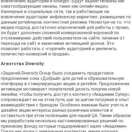
вовлечению аудитории в конкурс. Будут задействованы как
охватообразующие каналы, такие как онлайн-видео,
баннерные и социальные сети, так и работающие на
вовлечение аудитории: инфлюенсер-маркетинг, размещение по
данным ритейлеров, контекстная реклама. Несмотря на то, что
медиа-подход достаточно классический для работы с промо,
он будет дополнен сложной конверсионной воронкой по
отслеживанию действий пользователя на сайте: начиная от
перехода на сайт и заканчивая активацией уроков. Это
позволит работать с «горячей» аудиторией и увеличить
количество конверсий и продаж».
Агентство Diversity:
«Задачей Diversity Group было соединить продуктовое
предложение сока «Добрый» для детей и образовательную
платформу в стимулирующую акцию в ритейле. Предложенная
активация мотивирует покупателей делать покупки новой
линейки, чтобы получить доступ к контенту «Академии Супер»,
сопровождает их на этом пути, шаг за шагом погружая в опыт
взаимодействия с брендом. Особенно важным было учесть в
дизайне акции интересы разных розничных клиентов и
оставаться при этом полезными для нашей ЦА. Таким образом
мы разработали несколько кастомизированных решений по
призовому фонду, которые поддерживают идею «Академии».
Среди них уроки с уникальным контентом, умная колонка