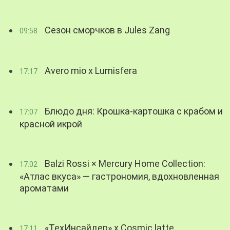
Сезон сморчков в Jules Zang
09:58
Avero mio x Lumisfera
17:17
Блюдо дня: Крошка-картошка с крабом и
17:07
красной икрой
Balzi Rossi × Mercury Home Collection:
17:02
«Атлас вкуса» — гастрономия, вдохновленная
ароматами
«ТехИнсайдер» х Cosmic latte
17:11