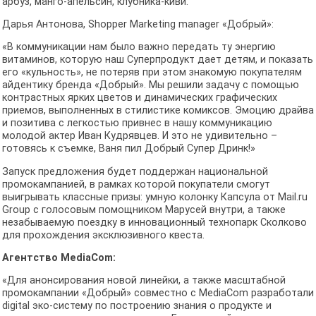
арбуз, манго-апельсин, клубника-киви.
Дарья Антонова, Shopper Marketing manager «Добрый»:
«В коммуникации нам было важно передать ту энергию
витаминов, которую наш Суперпродукт дает детям, и показать
его «кульность», не потеряв при этом знакомую покупателям
айдентику бренда «Добрый». Мы решили задачу с помощью
контрастных ярких цветов и динамических графических
приемов, выполненных в стилистике комиксов. Эмоцию драйва
и позитива с легкостью привнес в нашу коммуникацию
молодой актер Иван Кудрявцев. И это не удивительно –
готовясь к съемке, Ваня пил Добрый Супер Дринк!»
Запуск предложения будет поддержан национальной
промокампанией, в рамках которой покупатели смогут
выигрывать классные призы: умную колонку Капсула от Mail.ru
Group с голосовым помощником Марусей внутри, а также
незабываемую поездку в инновационный технопарк Сколково
для прохождения эксклюзивного квеста.
Агентство MediaСom:
«Для анонсирования новой линейки, а также масштабной
промокампании «Добрый» совместно с MediaCom разработали
digital эко-систему по построению знания о продукте и